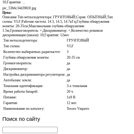
10;Гарантия: ...
pic_53b6c34d3903f.jpg
Цена:
Описание
Тип металлодетектора: ГРУНТОВЫЙ;Серия: ОПЫТНЫЙ;Тип
схемы: VLF;Рабочая частота: 14.3, 14.5, 14.7кГц;Глубина обнаружения
монеты: 20-35см;Максимальная глубина обнаружения:
1.5м;Громкоговоритель: +;Дискриминатор: +;Количество режимов
дискриминации (шкала): 10;Гарантия: 12мес
Тип металлодетектора:
ГРУНТОВЫЙ
Тип схемы:
VLF
Количество выбираемых радиочастот:
3
Глубина обнаружения монеты:
20-35 см
Громкоговоритель:
да
Дискриминатор:
да
Настройка дискриминатора регулятором:
да
Автобаланс земли:
да
Тональная идентификация:
3-х тональная
Время работы батарей:
20 ч.
Питание:
1х9 В
Гарантия:
12 мес
Наименование по каталогу:
Tesoro Vaquero
Поиск
по сайту