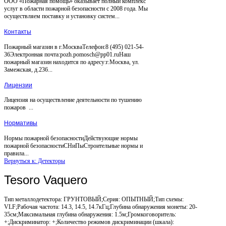
ООО «Пожарная помощь» оказывает полный комплекс
услуг в области пожарной безопасности с 2008 года. Мы
осуществляем поставку и установку систем...
Контакты
Пожарный магазин в г.МоскваТелефон:8 (495) 021-54-
36Электронная почта:pozh.pomosch@pp01.ruНаш
пожарный магазин находится по адресу:г.Москва, ул.
Замежская, д.236...
Лицензии
Лицензия на осуществление деятельности по тушению
пожаров ...
Нормативы
Нормы пожарной безопасностиДействующие нормы
пожарной безопасностиСНиПыСтроительные нормы и
правила...
Вернуться к: Детекторы
Tesoro Vaquero
Тип металлодетектора: ГРУНТОВЫЙ;Серия: ОПЫТНЫЙ;Тип схемы:
VLF;Рабочая частота: 14.3, 14.5, 14.7кГц;Глубина обнаружения монеты: 20-
35см;Максимальная глубина обнаружения: 1.5м;Громкоговоритель:
+;Дискриминатор: +;Количество режимов дискриминации (шкала):