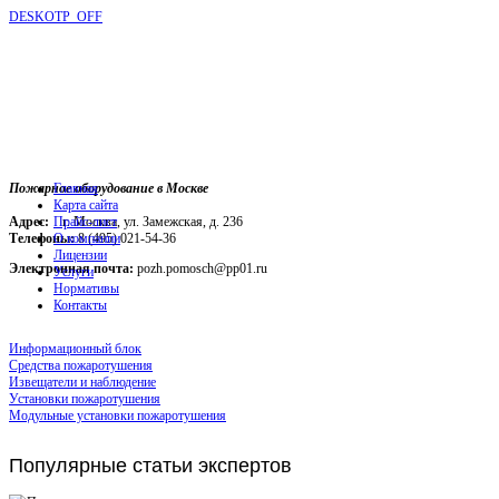
DESKOTP_OFF
Пожарное оборудование в Москве
Главная
Карта сайта
Адрес:
г. Москва, ул. Замежская, д. 236
Прайс-лист
Телефоны:
О компании
8 (495) 021-54-36
Лицензии
Электронная почта:
pozh.pomosch@pp01.ru
Услуги
Нормативы
Контакты
Информационный блок
Средства пожаротушения
Извещатели и наблюдение
Установки пожаротушения
Модульные установки пожаротушения
Популярные
статьи экспертов