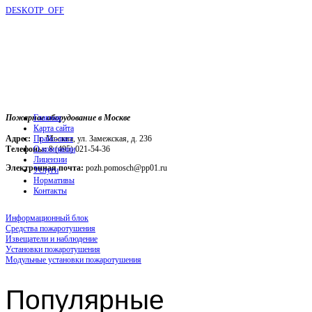
DESKOTP_OFF
Пожарное оборудование в Москве
Главная
Карта сайта
Адрес:
г. Москва, ул. Замежская, д. 236
Прайс-лист
Телефоны:
О компании
8 (495) 021-54-36
Лицензии
Электронная почта:
pozh.pomosch@pp01.ru
Услуги
Нормативы
Контакты
Информационный блок
Средства пожаротушения
Извещатели и наблюдение
Установки пожаротушения
Модульные установки пожаротушения
Популярные