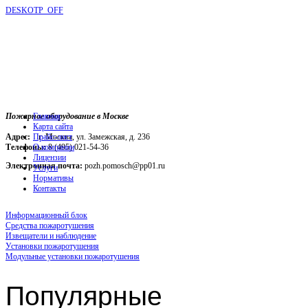
DESKOTP_OFF
Пожарное оборудование в Москве
Главная
Карта сайта
Адрес:
г. Москва, ул. Замежская, д. 236
Прайс-лист
Телефоны:
О компании
8 (495) 021-54-36
Лицензии
Электронная почта:
pozh.pomosch@pp01.ru
Услуги
Нормативы
Контакты
Информационный блок
Средства пожаротушения
Извещатели и наблюдение
Установки пожаротушения
Модульные установки пожаротушения
Популярные