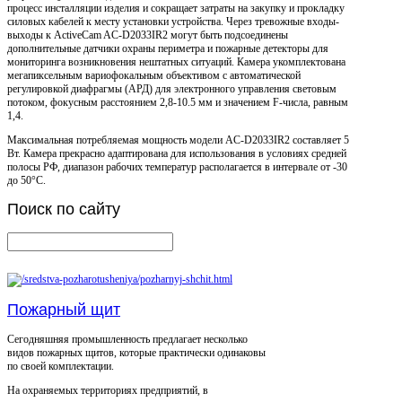
процесс инсталляции изделия и сокращает затраты на закупку и прокладку
силовых кабелей к месту установки устройства. Через тревожные входы-
выходы к ActiveCam AC-D2033IR2 могут быть подсоединены
дополнительные датчики охраны периметра и пожарные детекторы для
мониторинга возникновения нештатных ситуаций. Камера укомплектована
мегапиксельным вариофокальным объективом с автоматической
регулировкой диафрагмы (АРД) для электронного управления световым
потоком, фокусным расстоянием 2,8-10.5 мм и значением F-числа, равным
1,4.
Максимальная потребляемая мощность модели AC-D2033IR2 составляет 5
Вт. Камера прекрасно адаптирована для использования в условиях средней
полосы РФ, диапазон рабочих температур располагается в интервале от -30
до 50°C.
Поиск
по сайту
Пожарный щит
Сегодняшняя промышленность предлагает несколько
видов пожарных щитов, которые практически одинаковы
по своей комплектации.
На охраняемых территориях предприятий, в