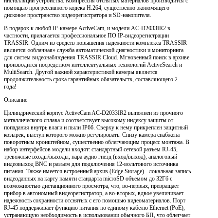
инсталляции устройства. Компрессия отснятых материалов производится с
помощью прогрессивного кодека H.264, существенно экономящего
дисковое пространство видеорегистратора и SD-накопителя.
В подарок к любой IP-камере ActiveCam, и модели AC-D2033IR2 в
частности, прилагается профессиональное ПО IP-видеорегистрации
TRASSIR. Одним из средств повышения надежности комплекса TRASSIR
является «облачная» служба автоматической диагностики и мониторинга
для систем видеонаблюдения TRASSIR Cloud. Мгновенный поиск в архиве
производится посредством интеллектуальных технологий ActiveSearch и
MultiSearch. Другой важной характеристикой камеры является
продолжительность срока гарантийных обязательств, составляющего 2
года!
Описание
Цилиндрический корпус ActiveCam AC-D2033IR2 выполнен из прочного
металлического сплава и соответствует высокому индексу защиты от
попадания внутрь влаги и пыли IP66. Сверху к нему прикреплен защитный
козырек, выступ которого можно регулировать. Снизу камера снабжена
поворотным кронштейном, существенно облегчающим процесс монтажа. В
набор интерфейсов модели входят: стандартный сетевой разъем RJ-45,
тревожные входы/выходы, пара аудио гнезд (вход/выход), аналоговый
видеовыход BNC и разъем для подключения 12-вольтового источника
питания. Также имеется встроенный архив (Edge Storage) - локальная запись
видеоданных на карту памяти стандарта microSD объемом до 32Гб с
возможностью дистанционного просмотра, что, во-первых, превращает
прибор в автономный видеорегистратор, а во-вторых, вдвое увеличивает
надежность сохранности отснятых с его помощью видеоматериалов. Порт
RJ-45 поддерживает функцию питания по единому кабелю Ethernet (PoE),
устраняющую необходимость в использовании обычного БП, что облегчает