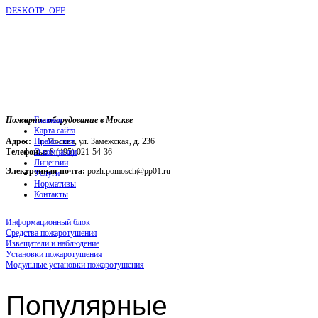
DESKOTP_OFF
Пожарное оборудование в Москве
Главная
Карта сайта
Адрес:
г. Москва, ул. Замежская, д. 236
Прайс-лист
Телефоны:
О компании
8 (495) 021-54-36
Лицензии
Электронная почта:
pozh.pomosch@pp01.ru
Услуги
Нормативы
Контакты
Информационный блок
Средства пожаротушения
Извещатели и наблюдение
Установки пожаротушения
Модульные установки пожаротушения
Популярные