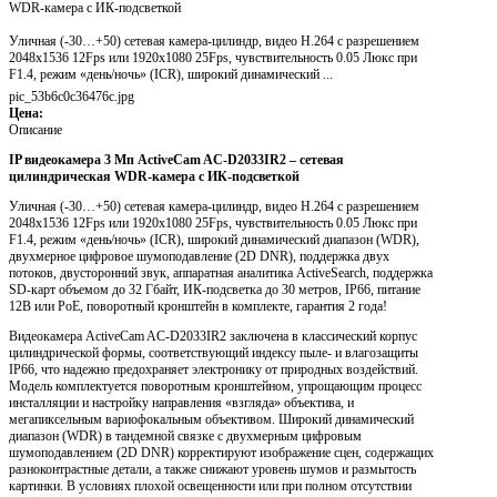
WDR-камера с ИК-подсветкой
Уличная (-30…+50) сетевая камера-цилиндр, видео H.264 с разрешением
2048x1536 12Fps или 1920x1080 25Fps, чувствительность 0.05 Люкс при
F1.4, режим «день/ночь» (ICR), широкий динамический ...
pic_53b6c0c36476c.jpg
Цена:
Описание
IP видеокамера 3 Mп ActiveCam AC-D2033IR2 – сетевая
цилиндрическая WDR-камера с ИК-подсветкой
Уличная (-30…+50) сетевая камера-цилиндр, видео H.264 с разрешением
2048x1536 12Fps или 1920x1080 25Fps, чувствительность 0.05 Люкс при
F1.4, режим «день/ночь» (ICR), широкий динамический диапазон (WDR),
двухмерное цифровое шумоподавление (2D DNR), поддержка двух
потоков, двусторонний звук, аппаратная аналитика ActiveSearch, поддержка
SD-карт объемом до 32 Гбайт, ИК-подсветка до 30 метров, IP66, питание
12В или PoE, поворотный кронштейн в комплекте, гарантия 2 года!
Видеокамера ActiveCam AC-D2033IR2 заключена в классический корпус
цилиндрической формы, соответствующий индексу пыле- и влагозащиты
IP66, что надежно предохраняет электронику от природных воздействий.
Модель комплектуется поворотным кронштейном, упрощающим процесс
инсталляции и настройку направления «взгляда» объектива, и
мегапиксельным вариофокальным объективом. Широкий динамический
диапазон (WDR) в тандемной связке с двухмерным цифровым
шумоподавлением (2D DNR) корректируют изображение сцен, содержащих
разноконтрастные детали, а также снижают уровень шумов и размытость
картинки. В условиях плохой освещенности или при полном отсутствии