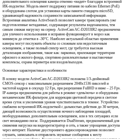
дополнительного освещения камера отменно «видит» благодаря встроенной
ИК-подсветке. Модель имеет поддержку питания по кабелю Ethernet (PoE)
и оборудована слотом для установки карты памяти стандарта microSD,
удваивающей надежность сохранности записываемой информации.
Встроенная аналитика ActiveSearch позволяет камере транслировать уже
подготовленные метаданные, содержащие результаты видеоанализа, тем
самым снижая нагрузку на сервер. ActiveCam AC-D2033IR2 предназначена
для уличного использования и исправно функционирует в мороз как
минимум до отметки в -30°C. Наиболее актуальной областью применения
камеры могут послужить объекты со сложным или недостаточным
освещением, а также полный спектр мест, где требуется высокая
детализация изображения, такие как: парковки, прилежащие территории
офисного и жилого фонда, спортивно-развлекательные и выставочные
комплексы, охрана периметра или входов/выходов.
Основные характеристики и особенности
В основу модели ActiveCam AC-D2033IR2 положена 1/3-дюймовый
CMOS-сенсор с максимальным разрешением 2048х1536 пикселей и
частотой кадров в секунду 12 Fps, при разрешении FullHD и ниже – 25 Fps.
IP-камера предназначена для работы в режиме «день/ночь» и оборудована
механическим ИК-фильтром для коррекции цветовой передачи в светлое
время суток и увеличения уровня чувствительности в темное. Устройство
снабжено встроенной ИК-подсветкой с дальностью действия до 30 метров,
дающей возможность осуществления ночного наблюдения площадей,
необорудованных дополнительным освещением, или в тех ситуациях если
свет неожиданно погас. Поддерживается DualStream, предназначенный для
снижения нагрузки на видеорегистратор и сеть, а также упрощения доступа
через интернет. Наличие двустороннего аудиосопровождения позволяет
слушать, записывать и отправлять звуковые сообщения к месту