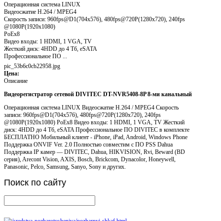
Операционная система LINUX
Видеосжатие H.264 / MPEG4
Скорость записи: 960fps@D1(704х576), 480fps@720P(1280х720), 240fps
@1080P(1920х1080)
PoEx8
Видео входы: 1 HDMI, 1 VGA, TV
Жесткий диск: 4HDD до 4 Тб, eSATA
Профессиональное ПО ...
pic_53b6c0cb22958.jpg
Цена:
Описание
Видеорегистратор сетевой DIVITEC DT-NVR5408-8P 8-ми канальный
Операционная система LINUX Видеосжатие H.264 / MPEG4 Скорость
записи: 960fps@D1(704х576), 480fps@720P(1280х720), 240fps
@1080P(1920х1080) PoEx8 Видео входы: 1 HDMI, 1 VGA, TV Жесткий
диск: 4HDD до 4 Тб, eSATA Профессиональное ПО DIVITEC в комплекте
БЕСПЛАТНО Мобильный клиент - iPhone, iPad, Android, Windows Phone
Поддержка ONVIF Ver. 2.0 Полностью совместим с ПО PSS Dahua
Поддержка IP камер — DIVITEC, Dahua, HIKVISION, Rvi, Beward (BD
серия), Arecont Vision, AXIS, Bosch, Brickcom, Dynacolor, Honeywell,
Panasonic, Pelco, Samsung, Sanyo, Sony и других.
Поиск
по сайту