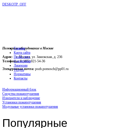
DESKOTP_OFF
Пожарное оборудование в Москве
Главная
Карта сайта
Адрес:
г. Москва, ул. Замежская, д. 236
Прайс-лист
Телефоны:
О компании
8 (495) 021-54-36
Лицензии
Электронная почта:
pozh.pomosch@pp01.ru
Услуги
Нормативы
Контакты
Информационный блок
Средства пожаротушения
Извещатели и наблюдение
Установки пожаротушения
Модульные установки пожаротушения
Популярные