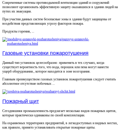
Современные системы противодымной вентиляции зданий и сооружений
позволяют организовать эффективную защиту оказавшихся в здании людей на
путях их эвакуации.
При участии данных систем безопасные зоны в здании будут защищены от
воздействия представляющих угрозу факторов пожара.
Продукты горения, ...
Газовые установки пожаротушения
Данный тип установок целесообразно применять в тех случаях, когда
существует вероятность того, что вода, порошок или пена могут нанести
ущерб оборудовании., которое находится в зоне возгорания.
Главным преимуществом газовых установок пожаротушения следует считать
абсолютное отсутствие побочных ...
Пожарный щит
Сегодняшняя промышленность предлагает несколько видов пожарных щитов,
которые практически одинаковы по своей комплектации.
На охраняемых территориях предприятий, в легкодоступных и видных местах,
как правило, принято устанавливать открытые пожарные щиты.