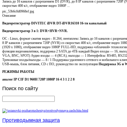
Запись до 16 каналов с разрешением D1 (DVR), до 8 IP каналов с разрешением 720Р (
скоростью 400 к/c, отображение видео 1080P ...
pic_53b6c0d0968ef.jpg
Описание
Видеорегистратор DIVITEC iDVR DT-iDVR16310 16-ти канальный
Видеорегистратор 3 в 1: DVR+HVR+NVR.
ОС - Linux, формат сжатия видео - H.264, пентаплекс Запись до 16 каналов с разреше
8 IP каналов с разрешением 720Р (NVR) со скоростью 400 к/c, отображение видео 1
(1920 x 1080), отображение видео 1080P FULL-HD, поддержка «облачной» технологии
функции видеоаналитики, поддержка 2 SATA до 4ТБ каждый Видео входы — 16, вых
VGA, BNC, SPOT) Аудио входы — 4 (RCA), выходы — 1 Интерфейсы: RS485, RS232,
Тревожные входы/выходы — 8 / 1 Поддержка удаленного сетевого и мобильного клиен
USB-мышь, блок питания, CD с ПО, руководство по эксплуатации
Поддержка 3G и W
РЕЖИМЫ РАБОТЫ
аналог
IP
CIF
D1
960H
720P
1080P
16
4
3
1
2
2
8
Поиск
по сайту
Противодымная защита