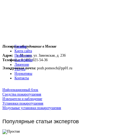
Пожарное оборудование в Москве
Главная
Карта сайта
Адрес:
г. Москва, ул. Замежская, д. 236
Прайс-лист
Телефоны:
О компании
8 (495) 021-54-36
Лицензии
Электронная почта:
pozh.pomosch@pp01.ru
Услуги
Нормативы
Контакты
Информационный блок
Средства пожаротушения
Извещатели и наблюдение
Установки пожаротушения
Модульные установки пожаротушения
Популярные
статьи экспертов