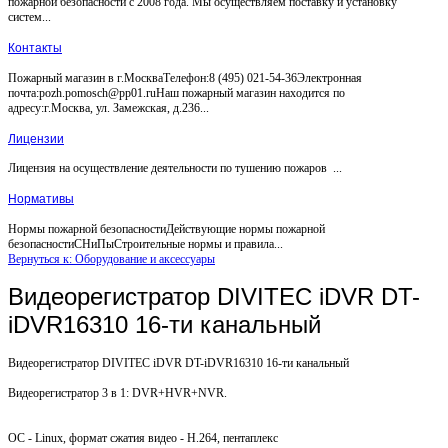
пожарной безопасности с 2008 года. Мы осуществляем поставку и установку
систем...
Контакты
Пожарный магазин в г.МоскваТелефон:8 (495) 021-54-36Электронная
почта:pozh.pomosch@pp01.ruНаш пожарный магазин находится по
адресу:г.Москва, ул. Замежская, д.236...
Лицензии
Лицензия на осуществление деятельности по тушению пожаров ...
Нормативы
Нормы пожарной безопасностиДействующие нормы пожарной
безопасностиСНиПыСтроительные нормы и правила...
Вернуться к: Оборудование и аксессуары
Видеорегистратор DIVITEC iDVR DT-
iDVR16310 16-ти канальный
Видеорегистратор DIVITEC iDVR DT-iDVR16310 16-ти канальный
Видеорегистратор 3 в 1: DVR+HVR+NVR.
ОС - Linux, формат сжатия видео - H.264, пентаплекс