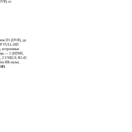
NVR) со
нием D1 (DVR), до
080P FULL-HD
, встроенные
оды — 1 (HDMI,
 2 USB2.0, RJ-45
та ИК-пульт,
iFi