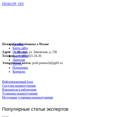
DESKOTP_OFF
Пожарное оборудование в Москве
Главная
Карта сайта
Адрес:
г. Москва, ул. Замежская, д. 236
Прайс-лист
Телефоны:
О компании
8 (495) 021-54-36
Лицензии
Электронная почта:
pozh.pomosch@pp01.ru
Услуги
Нормативы
Контакты
Информационный блок
Средства пожаротушения
Извещатели и наблюдение
Установки пожаротушения
Модульные установки пожаротушения
Популярные
статьи экспертов