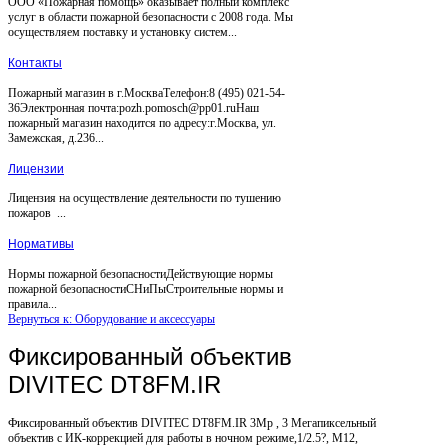
ООО «Пожарная помощь» оказывает полный комплекс
услуг в области пожарной безопасности с 2008 года. Мы
осуществляем поставку и установку систем...
Контакты
Пожарный магазин в г.МоскваТелефон:8 (495) 021-54-
36Электронная почта:pozh.pomosch@pp01.ruНаш
пожарный магазин находится по адресу:г.Москва, ул.
Замежская, д.236...
Лицензии
Лицензия на осуществление деятельности по тушению
пожаров ...
Нормативы
Нормы пожарной безопасностиДействующие нормы
пожарной безопасностиСНиПыСтроительные нормы и
правила...
Вернуться к: Оборудование и аксессуары
Фиксированный объектив
DIVITEC DT8FM.IR
Фиксированный объектив DIVITEC DT8FM.IR 3Mp , 3 Мегапиксельный
объектив с ИК-коррекцией для работы в ночном режиме,1/2.5?, M12,