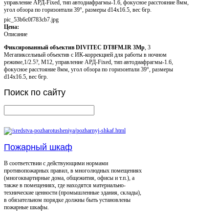
управление АРД-Fixed, тип автодиафрагмы-1.6, фокусное расстояние 8мм,
угол обзора по горизонтали 39°, размеры d14х16.5, вес 6гр.
pic_53b6c0f783cb7.jpg
Цена:
Описание
Фиксированный объектив DIVITEC DT8FM.IR 3Mp
, 3
Мегапиксельный объектив с ИК-коррекцией для работы в ночном
режиме,1/2.5?, M12, управление АРД-Fixed, тип автодиафрагмы-1.6,
фокусное расстояние 8мм, угол обзора по горизонтали 39°, размеры
d14х16.5, вес 6гр.
Поиск
по сайту
Пожарный шкаф
В соответствии с действующими нормами
противопожарных правил, в многолюдных помещениях
(многоквартирные дома, общежития, офисы и т.п.), а
также в помещениях, где находятся материально-
технические ценности (промышленные здания, склады),
в обязательном порядке должны быть установлены
пожарные шкафы.