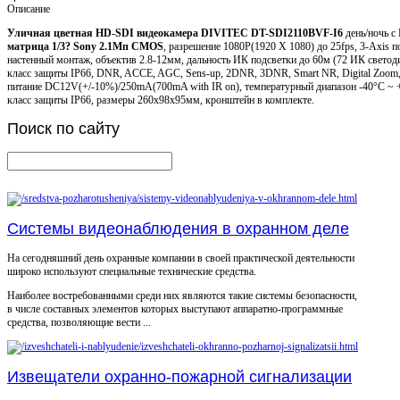
Описание
Уличная цветная HD-SDI видеокамера DIVITEC DT-SDI2110BVF-I6
день/ночь с
матрица 1/3? Sony 2.1Мп CMOS
, разрешение 1080P(1920 X 1080) до 25fps, 3-Axis 
настенный монтаж, объектив 2.8-12мм, дальность ИК подсветки до 60м (72 ИК светод
класс защиты IP66, DNR, ACCE, AGC, Sens-up, 2DNR, 3DNR, Smart NR, Digital Zoo
питание DC12V(+/-10%)/250mA(700mA with IR on), температурный диапазон -40°C ~ +5
класс защиты IP66, размеры 260х98х95мм, кронштейн в комплекте.
Поиск
по сайту
Системы видеонаблюдения в охранном деле
На сегодняшний день охранные компании в своей практической деятельности
широко используют специальные технические средства.
Наиболее востребованными среди них являются такие системы безопасности,
в числе составных элементов которых выступают аппаратно-программные
средства, позволяющие вести ...
Извещатели охранно-пожарной сигнализации