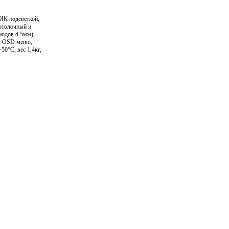
 ИК подсветкой,
потолочный и
иодов d.5мм),
m, OSD меню,
0°C, вес 1,4кг,