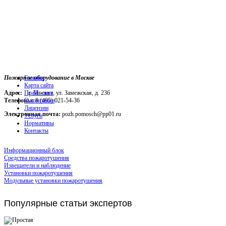
Пожарное оборудование в Москве
Главная
Карта сайта
Адрес:
г. Москва, ул. Замежская, д. 236
Прайс-лист
Телефоны:
О компании
8 (495) 021-54-36
Лицензии
Электронная почта:
pozh.pomosch@pp01.ru
Услуги
Нормативы
Контакты
Информационный блок
Средства пожаротушения
Извещатели и наблюдение
Установки пожаротушения
Модульные установки пожаротушения
Популярные
статьи экспертов