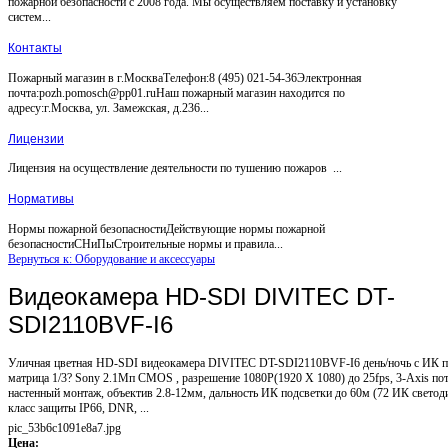
пожарной безопасности с 2008 года. Мы осуществляем поставку и установку
систем...
Контакты
Пожарный магазин в г.МоскваТелефон:8 (495) 021-54-36Электронная
почта:pozh.pomosch@pp01.ruНаш пожарный магазин находится по
адресу:г.Москва, ул. Замежская, д.236...
Лицензии
Лицензия на осуществление деятельности по тушению пожаров ...
Нормативы
Нормы пожарной безопасностиДействующие нормы пожарной
безопасностиСНиПыСтроительные нормы и правила...
Вернуться к: Оборудование и аксессуары
Видеокамера HD-SDI DIVITEC DT-
SDI2110BVF-I6
Уличная цветная HD-SDI видеокамера DIVITEC DT-SDI2110BVF-I6 день/ночь с ИК п
матрица 1/3? Sony 2.1Мп CMOS , разрешение 1080P(1920 X 1080) до 25fps, 3-Axis по
настенный монтаж, объектив 2.8-12мм, дальность ИК подсветки до 60м (72 ИК светод
класс защиты IP66, DNR, ...
pic_53b6c1091e8a7.jpg
Цена: