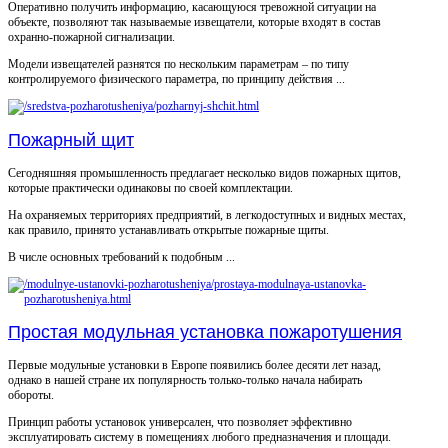
Оперативно получить информацию, касающуюся тревожной ситуации на
объекте, позволяют так называемые извещатели, которые входят в состав
охранно-пожарной сигнализации.
Модели извещателей разнятся по нескольким параметрам – по типу
контролируемого физического параметра, по принципу действия ...
Пожарный щит
Сегодняшняя промышленность предлагает несколько видов пожарных щитов,
которые практически одинаковы по своей комплектации.
На охраняемых территориях предприятий, в легкодоступных и видных местах,
как правило, принято устанавливать открытые пожарные щиты.
В числе основных требований к подобным ...
Простая модульная установка пожаротушения
Первые модульные установки в Европе появились более десяти лет назад,
однако в нашей стране их популярность только-только начала набирать
обороты.
Принцип работы установок универсален, что позволяет эффективно
эксплуатировать систему в помещениях любого предназначения и площади.