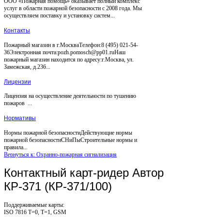
ООО «Пожарная помощь» оказывает полный комплекс
услуг в области пожарной безопасности с 2008 года. Мы
осуществляем поставку и установку систем...
Контакты
Пожарный магазин в г.МоскваТелефон:8 (495) 021-54-
36Электронная почта:pozh.pomosch@pp01.ruНаш
пожарный магазин находится по адресу:г.Москва, ул.
Замежская, д.236...
Лицензии
Лицензия на осуществление деятельности по тушению
пожаров ...
Нормативы
Нормы пожарной безопасностиДействующие нормы
пожарной безопасностиСНиПыСтроительные нормы и
правила...
Вернуться к: Охранно-пожарная сигнализация
Контактный карт-ридер Автор
КР-371 (КР-371/100)
Поддерживаемые карты:
ISO 7816 T=0, T=1, GSM