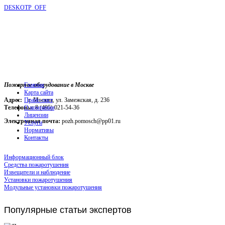
DESKOTP_OFF
Пожарное оборудование в Москве
Главная
Карта сайта
Адрес:
г. Москва, ул. Замежская, д. 236
Прайс-лист
Телефоны:
О компании
8 (495) 021-54-36
Лицензии
Электронная почта:
pozh.pomosch@pp01.ru
Услуги
Нормативы
Контакты
Информационный блок
Средства пожаротушения
Извещатели и наблюдение
Установки пожаротушения
Модульные установки пожаротушения
Популярные
статьи экспертов