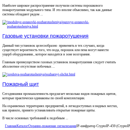
Наиболее широкое распространение получили системы порошкового
пожаротушения модульного типа. И это вполне объяснимо, так как данные
системы обладают рядом ...
Газовые установки пожаротушения
Данный тип установок целесообразно применять в тех случаях, когда
существует вероятность того, что вода, порошок или пена могут нанести
ущерб оборудовании., которое находится в зоне возгорания.
Главным преимуществом газовых установок пожаротушения следует считать
абсолютное отсутствие побочных ...
Пожарный щит
Сегодняшняя промышленность предлагает несколько видов пожарных щитов,
которые практически одинаковы по своей комплектации.
На охраняемых территориях предприятий, в легкодоступных и видных местах,
как правило, принято устанавливать открытые пожарные щиты.
В числе основных требований к подобным ...
Главная
Каталог
Охранно-пожарная сигнализация
IP-шифратор CryptoIP-459 (CryptoIP