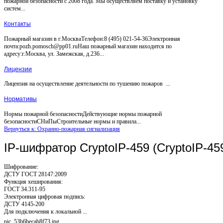
пожарной безопасности с 2008 года. Мы осуществляем поставку и установку
систем...
Контакты
Пожарный магазин в г.МоскваТелефон:8 (495) 021-54-36Электронная
почта:pozh.pomosch@pp01.ruНаш пожарный магазин находится по
адресу:г.Москва, ул. Замежская, д.236...
Лицензии
Лицензия на осуществление деятельности по тушению пожаров ...
Нормативы
Нормы пожарной безопасностиДействующие нормы пожарной
безопасностиСНиПыСтроительные нормы и правила...
Вернуться к: Охранно-пожарная сигнализация
IP-шифратор CryptoIP-459 (CryptoIP-45
Шифрование:
ДСТУ ГОСТ 28147:2009
Функция хеширования:
ГОСТ 34.311-95
Электронная цифровая подпись:
ДСТУ 4145-200
Для подключения к локальной ...
pic_53b6becab8f73.jpg