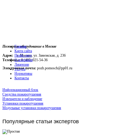
Пожарное оборудование в Москве
Главная
Карта сайта
Адрес:
г. Москва, ул. Замежская, д. 236
Прайс-лист
Телефоны:
О компании
8 (495) 021-54-36
Лицензии
Электронная почта:
pozh.pomosch@pp01.ru
Услуги
Нормативы
Контакты
Информационный блок
Средства пожаротушения
Извещатели и наблюдение
Установки пожаротушения
Модульные установки пожаротушения
Популярные
статьи экспертов