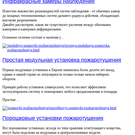
Инфракрасные камеры наблюдения
Известно множество разновидностей систем наблюдения - от обычных камер
до мощных тепловизионных систем дальнего радиуса действия, обладающих
высоким разрешением.
Давайте рассмотрим, какие же существуют различия между обычными
камерами и камерами инфракрасными.
Основное отличие состоит в наличии у ...
Простая модульная установка пожаротушения
Первые модульные установки в Европе появились более десяти лет назад,
однако в нашей стране их популярность только-только начала набирать
обороты.
Принцип работы установок универсален, что позволяет эффективно
эксплуатировать систему в помещениях любого предназначения и площади.
Простые ...
Порошковые установки пожаротушения
Все порошковые установки, исходя из типа хранения огнетушащего вещества,
могут быть поделены на модульные и централизованные модели.