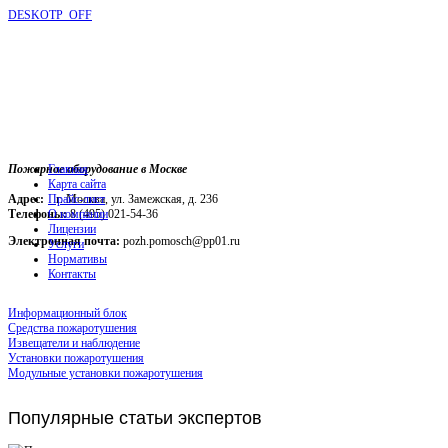
DESKOTP_OFF
Пожарное оборудование в Москве
Главная
Карта сайта
Адрес:
г. Москва, ул. Замежская, д. 236
Прайс-лист
Телефоны:
О компании
8 (495) 021-54-36
Лицензии
Электронная почта:
pozh.pomosch@pp01.ru
Услуги
Нормативы
Контакты
Информационный блок
Средства пожаротушения
Извещатели и наблюдение
Установки пожаротушения
Модульные установки пожаротушения
Популярные
статьи экспертов