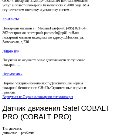
ООО «Пожарная помощь» оказывает полный комплекс
услуг в области пожарной безопасности с 2008 года. Мы
осуществляем поставку и установку систем...
Контакты
Пожарный магазин в г.МоскваТелефон:8 (495) 021-54-
36Электронная почта:pozh.pomosch@pp01.ruНаш
пожарный магазин находится по адресу:г.Москва, ул.
Замежская, д.236...
Лицензии
Лицензия на осуществление деятельности по тушению
пожаров ...
Нормативы
Нормы пожарной безопасностиДействующие нормы
пожарной безопасностиСНиПыСтроительные нормы и
правила...
Вернуться к: Охранно-пожарная сигнализация
Датчик движения Satel COBALT
PRO (COBALT PRO)
Тип датчика:
движение + разбитие