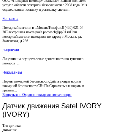
ООО «Пожарная помощь» оказывает полный комплекс
услуг в области пожарной безопасности с 2008 года. Мы
осуществляем поставку и установку систем...
Контакты
Пожарный магазин в г.МоскваТелефон:8 (495) 021-54-
36Электронная почта:pozh.pomosch@pp01.ruНаш
пожарный магазин находится по адресу:г.Москва, ул.
Замежская, д.236...
Лицензии
Лицензия на осуществление деятельности по тушению
пожаров ...
Нормативы
Нормы пожарной безопасностиДействующие нормы
пожарной безопасностиСНиПыСтроительные нормы и
правила...
Вернуться к: Охранно-пожарная сигнализация
Датчик движения Satel IVORY
(IVORY)
Тип датчика:
движение