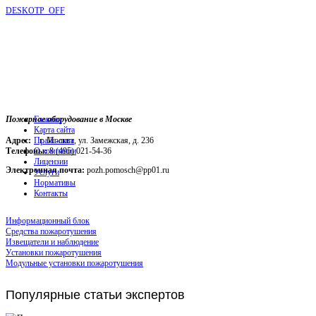
DESKOTP_OFF
Пожарное оборудование в Москве
Главная
Карта сайта
Адрес:
г. Москва, ул. Замежская, д. 236
Прайс-лист
Телефоны:
О компании
8 (495) 021-54-36
Лицензии
Электронная почта:
pozh.pomosch@pp01.ru
Услуги
Нормативы
Контакты
Информационный блок
Средства пожаротушения
Извещатели и наблюдение
Установки пожаротушения
Модульные установки пожаротушения
Популярные
статьи экспертов