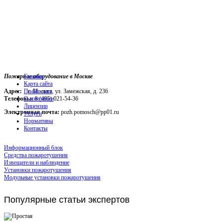
Пожарное оборудование в Москве
Главная
Карта сайта
Адрес:
г. Москва, ул. Замежская, д. 236
Прайс-лист
Телефоны:
О компании
8 (495) 021-54-36
Лицензии
Электронная почта:
pozh.pomosch@pp01.ru
Услуги
Нормативы
Контакты
Информационный блок
Средства пожаротушения
Извещатели и наблюдение
Установки пожаротушения
Модульные установки пожаротушения
Популярные
статьи экспертов