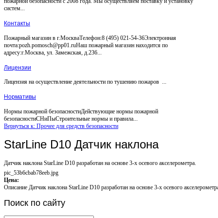
пожарной безопасности с 2008 года. Мы осуществляем поставку и установку
систем...
Контакты
Пожарный магазин в г.МоскваТелефон:8 (495) 021-54-36Электронная
почта:pozh.pomosch@pp01.ruНаш пожарный магазин находится по
адресу:г.Москва, ул. Замежская, д.236...
Лицензии
Лицензия на осуществление деятельности по тушению пожаров ...
Нормативы
Нормы пожарной безопасностиДействующие нормы пожарной
безопасностиСНиПыСтроительные нормы и правила...
Вернуться к: Прочее для средств безопасности
StarLine D10 Датчик наклона
Датчик наклона StarLine D10 разработан на основе 3-х осевого акселерометра.
pic_53b6cbab78eeb.jpg
Цена:
Описание
Датчик наклона StarLine D10 разработан на основе 3-х осевого акселерометр
Поиск
по сайту