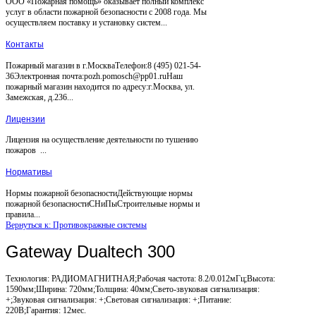
ООО «Пожарная помощь» оказывает полный комплекс
услуг в области пожарной безопасности с 2008 года. Мы
осуществляем поставку и установку систем...
Контакты
Пожарный магазин в г.МоскваТелефон:8 (495) 021-54-
36Электронная почта:pozh.pomosch@pp01.ruНаш
пожарный магазин находится по адресу:г.Москва, ул.
Замежская, д.236...
Лицензии
Лицензия на осуществление деятельности по тушению
пожаров ...
Нормативы
Нормы пожарной безопасностиДействующие нормы
пожарной безопасностиСНиПыСтроительные нормы и
правила...
Вернуться к: Противокражные системы
Gateway Dualtech 300
Технология: РАДИОМАГНИТНАЯ;Рабочая частота: 8.2/0.012мГц;Высота:
1590мм;Ширина: 720мм;Толщина: 40мм;Свето-звуковая сигнализация:
+;Звуковая сигнализация: +;Световая сигнализация: +;Питание:
220В;Гарантия: 12мес.