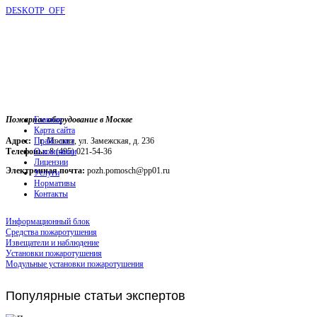
DESKOTP_OFF
Пожарное оборудование в Москве
Главная
Карта сайта
Адрес:
г. Москва, ул. Замежская, д. 236
Прайс-лист
Телефоны:
О компании
8 (495) 021-54-36
Лицензии
Электронная почта:
pozh.pomosch@pp01.ru
Услуги
Нормативы
Контакты
Информационный блок
Средства пожаротушения
Извещатели и наблюдение
Установки пожаротушения
Модульные установки пожаротушения
Популярные
статьи экспертов