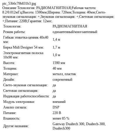
pic_53b6c79b831b3.jpg
Описание
Технология: РАДИОМАГНИТНАЯ;Рабочая частота:
8.2/0.012мГц;Высота: 1590мм;Ширина: 720мм;Толщина: 40мм;Свето-
звуковая сигнализация: +;Звуковая сигнализация: +;Световая сигнализация:
+;Питание: 220В;Гарантия: 12мес.
Технология:
РАДИОМАГНИТНАЯ
Режим работы:
одноантенный/многоантенный
Гибкая этикетка-ценник 40х40
1,4 м
мм:
Бирка Midi Designer 54 мм:
1,7 м
Электромагнитная полоска
1,0 м
10х90 мм:
Высота:
1590 мм
Толщина:
40 мм
Материал:
металл, пластик
Дизайн:
современный
Свето-звуковая сигнализация:
да
Световая сигнализация:
да
Индикация работоспособности:
да
Модуль электроники:
внешний
Анализ сигнала:
DSP
Питание:
220 В
Влажность:
менее 85 %
Gateway Dualtech 300, Dualtech-300,
Другие названия:
Dualtech300