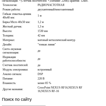
сигнализация: +;Счетчик посетителей: +;Питание: 220В;Гарантия: 12мес.
Технология:
РАДИОЧАСТОТНАЯ
Режим работы:
двухантенный/многоантенный
Гибкая этикетка-ценник
1 м
40х40 мм:
Бирка Micro 40x50 мм:
1,2 м
Жесткий датчик:
1,3 м
Высота:
1530 мм
Толщина:
42 мм
Материал:
матовый металлический контур
Дизайн:
"тонкая линия"
Свето-звуковая
да
сигнализация:
Индикация
да
работоспособности:
Счетчик посетителей:
да
Модуль электроники:
встроенный
Анализ сигнала:
DSP
Питание:
220 В
Влажность:
менее 85 %
CrossPoint NEXUS RF16,NEXUS RF
Другие названия:
16,NEXUS RF-16
Поиск
по сайту