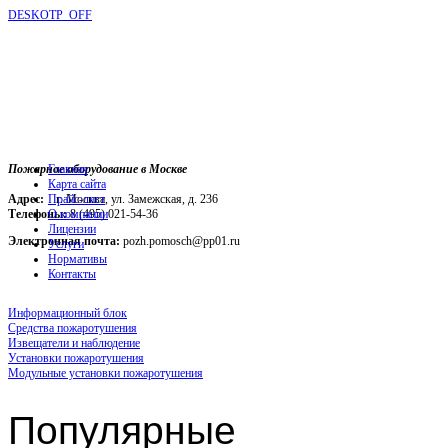
DESKOTP_OFF
Пожарное оборудование в Москве
Главная
Карта сайта
Адрес:
г. Москва, ул. Замежская, д. 236
Прайс-лист
Телефоны:
О компании
8 (495) 021-54-36
Лицензии
Электронная почта:
pozh.pomosch@pp01.ru
Услуги
Нормативы
Контакты
Информационный блок
Средства пожаротушения
Извещатели и наблюдение
Установки пожаротушения
Модульные установки пожаротушения
Популярные