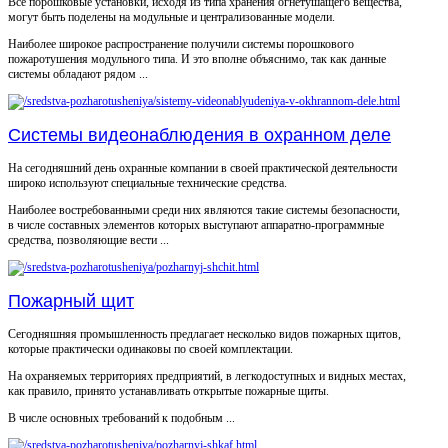
Все порошковые установки, исходя из типа хранения огнетушащего вещества,
могут быть поделены на модульные и централизованные модели.
Наиболее широкое распространение получили системы порошкового
пожаротушения модульного типа. И это вполне объяснимо, так как данные
системы обладают рядом ...
Системы видеонаблюдения в охранном деле
На сегодняшний день охранные компании в своей практической деятельности
широко используют специальные технические средства.
Наиболее востребованными среди них являются такие системы безопасности,
в числе составных элементов которых выступают аппаратно-программные
средства, позволяющие вести ...
Пожарный щит
Сегодняшняя промышленность предлагает несколько видов пожарных щитов,
которые практически одинаковы по своей комплектации.
На охраняемых территориях предприятий, в легкодоступных и видных местах,
как правило, принято устанавливать открытые пожарные щиты.
В числе основных требований к подобным ...