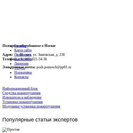
Пожарное оборудование в Москве
Главная
Карта сайта
Адрес:
г. Москва, ул. Замежская, д. 236
Прайс-лист
Телефоны:
О компании
8 (495) 021-54-36
Лицензии
Электронная почта:
pozh.pomosch@pp01.ru
Услуги
Нормативы
Контакты
Информационный блок
Средства пожаротушения
Извещатели и наблюдение
Установки пожаротушения
Модульные установки пожаротушения
Популярные
статьи экспертов