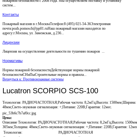
пожарной безопасности с 2008 года. Мы осуществляем поставку и установку
систем...
Контакты
Пожарный магазин в г.МоскваТелефон:8 (495) 021-54-36Электронная
почта:pozh.pomosch@pp01.ruНаш пожарный магазин находится по
адресу:г.Москва, ул. Замежская, д.236...
Лицензии
Лицензия на осуществление деятельности по тушению пожаров ...
Нормативы
Нормы пожарной безопасностиДействующие нормы пожарной
безопасностиСНиПыСтроительные нормы и правила...
Вернуться к: Противокражные системы
Lucatron SCORPIO SCS-100
Технология: РАДИОЧАСТОТНАЯ;Рабочая частота: 8,2мГц;Высота: 1500мм;Ширина:
48мм;Свето-звуковая сигнализация: +;Питание: 220В;Гарантия: 12мес.
pic_53b6c7b7af0cc.jpg
Цена:
Описание
Технология: РАДИОЧАСТОТНАЯ;Рабочая частота: 8,2мГц;Высота: 1500мм
305мм;Толщина: 48мм;Свето-звуковая сигнализация: +;Питание: 220В;Гарантия: 12мес
Технология:
РАДИОЧАСТОТНАЯ