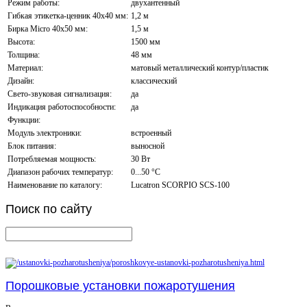
Режим работы:
двухантенный
Гибкая этикетка-ценник 40х40 мм:
1,2 м
Бирка Micro 40x50 мм:
1,5 м
Высота:
1500 мм
Толщина:
48 мм
Материал:
матовый металлический контур/пластик
Дизайн:
классический
Свето-звуковая сигнализация:
да
Индикация работоспособности:
да
Функции:
Модуль электроники:
встроенный
Блок питания:
выносной
Потребляемая мощность:
30 Вт
Диапазон рабочих температур:
0...50 °С
Наименование по каталогу:
Lucatron SCORPIO SCS-100
Поиск
по сайту
Порошковые установки пожаротушения