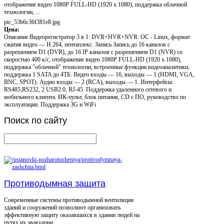
отображение видео 1080P FULL-HD (1920 x 1080), поддержка облачной
технологии, ...
pic_53b6c36f381e8.jpg
Цена:
Описание
Видеорегистратор 3 в 1: DVR+HVR+NVR. ОС - Linux, формат
сжатия видео — H.264, пентаплекс. Запись Запись до 16 каналов с
разрешением D1 (DVR), до 16 IP каналов с разрешением D1 (NVR) со
скоростью 400 к/c, отображение видео 1080P FULL-HD (1920 x 1080),
поддержка "облачной" технологии, встроенные функции видеоаналитики,
поддержка 1 SATA до 4ТБ. Видео входы — 16, выходы — 1 (HDMI, VGA,
BNC, SPOT). Аудио входы — 2 (RCA), выходы — 1. Интерфейсы:
RS485,RS232, 2 USB2.0, RJ-45. Поддержка удаленного сетевого и
мобильного клиента. ИК-пульт, блок питания, CD с ПО, руководство по
эксплуатации. Поддержка 3G и WiFi
Поиск
по сайту
Противодымная защита
Современные системы противодымной вентиляции
зданий и сооружений позволяют организовать
эффективную защиту оказавшихся в здании людей на
путях их эвакуации.