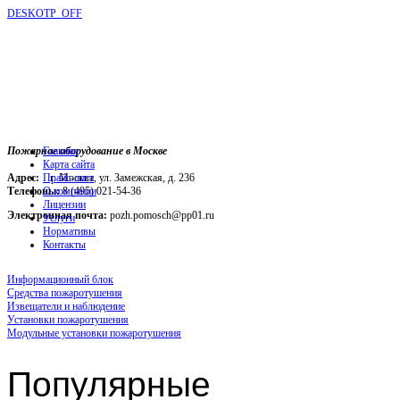
DESKOTP_OFF
Пожарное оборудование в Москве
Главная
Карта сайта
Адрес:
г. Москва, ул. Замежская, д. 236
Прайс-лист
Телефоны:
О компании
8 (495) 021-54-36
Лицензии
Электронная почта:
pozh.pomosch@pp01.ru
Услуги
Нормативы
Контакты
Информационный блок
Средства пожаротушения
Извещатели и наблюдение
Установки пожаротушения
Модульные установки пожаротушения
Популярные