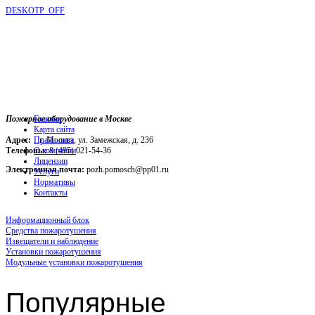
DESKOTP_OFF
Пожарное оборудование в Москве
Главная
Карта сайта
Адрес:
г. Москва, ул. Замежская, д. 236
Прайс-лист
Телефоны:
О компании
8 (495) 021-54-36
Лицензии
Электронная почта:
pozh.pomosch@pp01.ru
Услуги
Нормативы
Контакты
Информационный блок
Средства пожаротушения
Извещатели и наблюдение
Установки пожаротушения
Модульные установки пожаротушения
Популярные