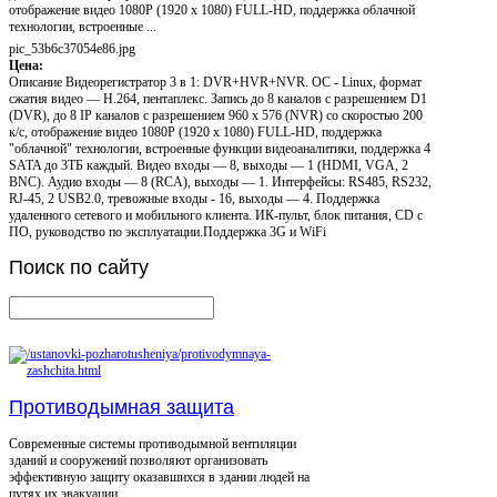
отображение видео 1080P (1920 x 1080) FULL-HD, поддержка облачной
технологии, встроенные ...
pic_53b6c37054e86.jpg
Цена:
Описание
Видеорегистратор 3 в 1: DVR+HVR+NVR. ОС - Linux, формат
сжатия видео — H.264, пентаплекс. Запись до 8 каналов с разрешением D1
(DVR), до 8 IP каналов с разрешением 960 x 576 (NVR) со скоростью 200
к/c, отображение видео 1080P (1920 x 1080) FULL-HD, поддержка
"облачной" технологии, встроенные функции видеоаналитики, поддержка 4
SATA до 3ТБ каждый. Видео входы — 8, выходы — 1 (HDMI, VGA, 2
BNC). Аудио входы — 8 (RCA), выходы — 1. Интерфейсы: RS485, RS232,
RJ-45, 2 USB2.0, тревожные входы - 16, выходы — 4. Поддержка
удаленного сетевого и мобильного клиента. ИК-пульт, блок питания, CD с
ПО, руководство по эксплуатации.Поддержка 3G и WiFi
Поиск
по сайту
Противодымная защита
Современные системы противодымной вентиляции
зданий и сооружений позволяют организовать
эффективную защиту оказавшихся в здании людей на
путях их эвакуации.