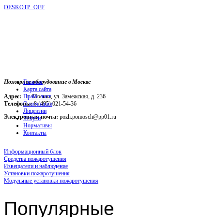
DESKOTP_OFF
Пожарное оборудование в Москве
Главная
Карта сайта
Адрес:
г. Москва, ул. Замежская, д. 236
Прайс-лист
Телефоны:
О компании
8 (495) 021-54-36
Лицензии
Электронная почта:
pozh.pomosch@pp01.ru
Услуги
Нормативы
Контакты
Информационный блок
Средства пожаротушения
Извещатели и наблюдение
Установки пожаротушения
Модульные установки пожаротушения
Популярные