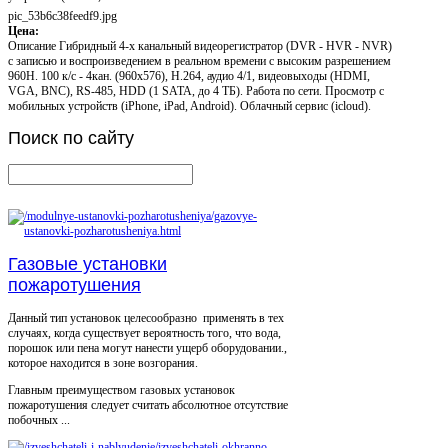
pic_53b6c38feedf9.jpg
Цена:
Описание
Гибридный 4-х канальный видеорегистратор (DVR - HVR - NVR)
с записью и воспроизведением в реальном времени с высоким разрешением
960H. 100 к/с - 4кан. (960x576), H.264, аудио 4/1, видеовыходы (HDMI,
VGA, BNC), RS-485, HDD (1 SATA, до 4 ТБ). Работа по сети. Просмотр с
мобильных устройств (iPhone, iPad, Android). Облачный сервис (icloud).
Поиск
по сайту
Газовые установки
пожаротушения
Данный тип установок целесообразно применять в тех
случаях, когда существует вероятность того, что вода,
порошок или пена могут нанести ущерб оборудовании.,
которое находится в зоне возгорания.
Главным преимуществом газовых установок
пожаротушения следует считать абсолютное отсутствие
побочных ...