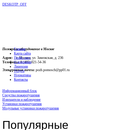
DESKOTP_OFF
Пожарное оборудование в Москве
Главная
Карта сайта
Адрес:
г. Москва, ул. Замежская, д. 236
Прайс-лист
Телефоны:
О компании
8 (495) 021-54-36
Лицензии
Электронная почта:
pozh.pomosch@pp01.ru
Услуги
Нормативы
Контакты
Информационный блок
Средства пожаротушения
Извещатели и наблюдение
Установки пожаротушения
Модульные установки пожаротушения
Популярные