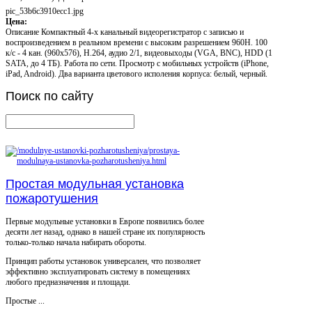
pic_53b6c3910ecc1.jpg
Цена:
Описание
Компактный 4-х канальный видеорегистратор с записью и
воспроизведением в реальном времени с высоким разрешением 960H. 100
к/с - 4 кан. (960x576), H.264, аудио 2/1, видеовыходы (VGA, BNC), HDD (1
SATA, до 4 ТБ). Работа по сети. Просмотр с мобильных устройств (iPhone,
iPad, Android). Два варианта цветового исполения корпуса: белый, черный.
Поиск
по сайту
Простая модульная установка
пожаротушения
Первые модульные установки в Европе появились более
десяти лет назад, однако в нашей стране их популярность
только-только начала набирать обороты.
Принцип работы установок универсален, что позволяет
эффективно эксплуатировать систему в помещениях
любого предназначения и площади.
Простые ...