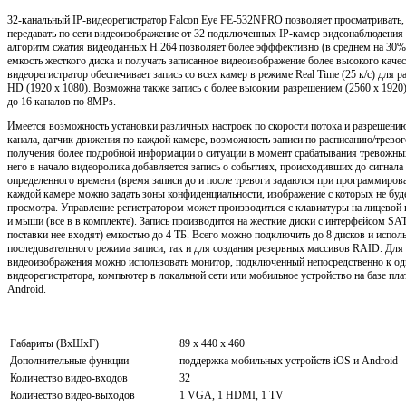
32-канальный IP-видеорегистратор Falcon Eye FE-532NPRO позволяет просматривать, 
передавать по сети видеоизображение от 32 подключенных IP-камер видеонаблюдени
алгоритм сжатия видеоданных H.264 позволяет более эфффективно (в среднем на 30%
емкость жесткого диска и получать записанное видеоизображение более высокого каче
видеорегистратор обеспечивает запись со всех камер в режиме Real Time (25 к/с) для р
HD (1920 x 1080). Возможна также запись с более высоким разрешением (2560 x 192
до 16 каналов по 8MPs.
Имеется возможность установки различных настроек по скорости потока и разрешени
канала, датчик движения по каждой камере, возможность записи по расписанию/трево
получения более подробной информации о ситуации в момент срабатывания тревожных
него в начало видеоролика добавляется запись о событиях, происходивших до сигнала 
определенного времени (время записи до и после тревоги задаются при программиров
каждой камере можно задать зоны конфиденциальности, изображение с которых не буд
просмотра. Управление регистратором может производиться с клавиатуры на лицевой 
и мыши (все в в комплекте). Запись производится на жесткие диски с интерфейсом SA
поставки нее входят) емкостью до 4 ТБ. Всего можно подключить до 8 дисков и исполь
последовательного режима записи, так и для создания резервных массивов RAID. Для
видеоизображения можно использовать монитор, подключенный непосредственно к о
видеорегистратора, компьютер в локальной сети или мобильное устройство на базе пл
Android.
Габариты (ВхШхГ)
89 x 440 x 460
Дополнительные функции
поддержка мобильных устройств iOS и Android
Количество видео-входов
32
Количество видео-выходов
1 VGA, 1 HDMI, 1 TV