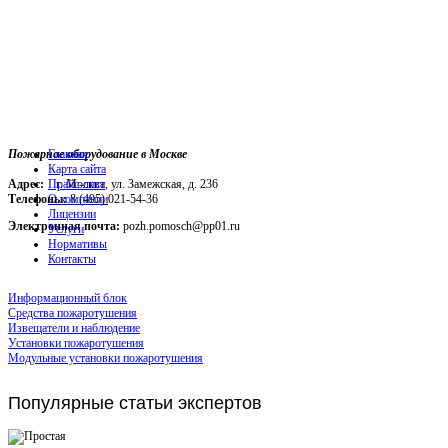
Пожарное оборудование в Москве
Главная
Карта сайта
Адрес:
г. Москва, ул. Замежская, д. 236
Прайс-лист
Телефоны:
О компании
8 (495) 021-54-36
Лицензии
Электронная почта:
pozh.pomosch@pp01.ru
Услуги
Нормативы
Контакты
Информационный блок
Средства пожаротушения
Извещатели и наблюдение
Установки пожаротушения
Модульные установки пожаротушения
Популярные
статьи экспертов