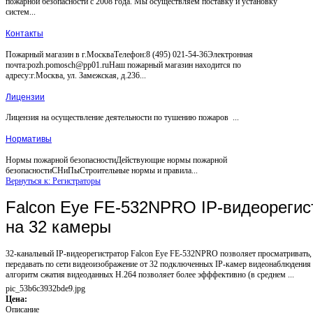
пожарной безопасности с 2008 года. Мы осуществляем поставку и установку
систем...
Контакты
Пожарный магазин в г.МоскваТелефон:8 (495) 021-54-36Электронная
почта:pozh.pomosch@pp01.ruНаш пожарный магазин находится по
адресу:г.Москва, ул. Замежская, д.236...
Лицензии
Лицензия на осуществление деятельности по тушению пожаров ...
Нормативы
Нормы пожарной безопасностиДействующие нормы пожарной
безопасностиСНиПыСтроительные нормы и правила...
Вернуться к: Регистраторы
Falcon Eye FE-532NPRO IP-видеорегис
на 32 камеры
32-канальный IP-видеорегистратор Falcon Eye FE-532NPRO позволяет просматривать, 
передавать по сети видеоизображение от 32 подключенных IP-камер видеонаблюдени
алгоритм сжатия видеоданных H.264 позволяет более эфффективно (в среднем ...
pic_53b6c3932bde9.jpg
Цена:
Описание