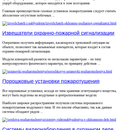
ущерб оборудовании., которое находится в зоне возгорания.
Главным преимуществом газовых установок пожаротушения следует считать
абсолютное отсутствие побочных ...
Извещатели охранно-пожарной сигнализации
Оперативно получить информацию, касающуюся тревожной ситуации на
объекте, позволяют так называемые извещатели, которые входят в состав
охранно-пожарной сигнализации.
Модели извещателей разнятся по нескольким параметрам – по типу
контролируемого физического параметра, по принципу действия ...
Порошковые установки пожаротушения
Все порошковые установки, исходя из типа хранения огнетушащего вещества,
могут быть поделены на модульные и централизованные модели.
Наиболее широкое распространение получили системы порошкового
пожаротушения модульного типа. И это вполне объяснимо, так как данные
системы обладают рядом ...
Системы видеонаблюдения в охранном деле