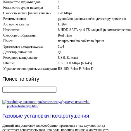
Количество аудио-входов
1
Количество аудио-выходов
1
Скорость записи (на все каналы)
128 Mbps
Режимы записи
ручной/по расписанию/по детектору движения
Алгоритм сжатия
H.264
Накопитель
8 HDD SATA до 4 ТБ каждый (в комплект не вхо
Скорость отображения
Real Time
Поиск
по времени/ по событию /архив
Тревожные входы/выходы
16/4
Детектор движения
да
Резервное копирование
USB, Ethernet
Ethernet
10 / 1000 Mbps (RJ-45)
Управление поворотными камерами
RS-485, Pelco P, Pelco D
Поиск
по сайту
Газовые установки пожаротушения
Данный тип установок целесообразно применять в тех случаях, когда
существует вероятность того, что вода, порошок или пена могут нанести