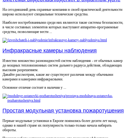
На сегодняшний день охранные компании в своей практической деятельности
широко используют специальные технические средства.
Наиболее востребованными среди них являются такие системы безопасности,
в числе составных элементов которых выступают аппаратно-программные
средства, позволяющие вести ...
Инфракрасные камеры наблюдения
Известно множество разновидностей систем наблюдения - от обычных камер
до мощных тепловизионных систем дальнего радиуса действия, обладающих
высоким разрешением.
Давайте рассмотрим, какие же существуют различия между обычными
камерами и камерами инфракрасными.
Основное отличие состоит в наличии у ...
Простая модульная установка пожаротушения
Первые модульные установки в Европе появились более десяти лет назад,
однако в нашей стране их популярность только-только начала набирать
обороты.