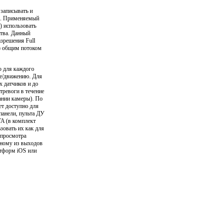
записывать и
я . Применяемый
) использовать
ства. Данный
азрешения Full
0) общим потоком
ю для каждого
ге/движению. Для
 датчиков и до
тревоги в течение
ании камеры). По
ет доступно для
панели, пульта ДУ
TA (в комплект
зовать их как для
 просмотра
дному из выходов
атформ iOS или