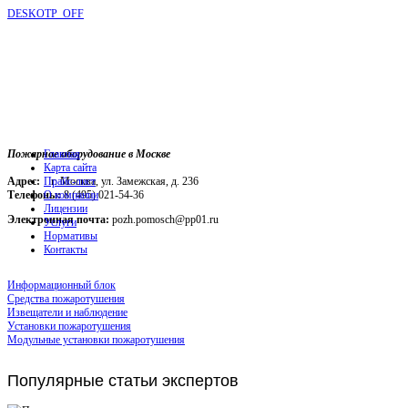
DESKOTP_OFF
Пожарное оборудование в Москве
Главная
Карта сайта
Адрес:
г. Москва, ул. Замежская, д. 236
Прайс-лист
Телефоны:
О компании
8 (495) 021-54-36
Лицензии
Электронная почта:
pozh.pomosch@pp01.ru
Услуги
Нормативы
Контакты
Информационный блок
Средства пожаротушения
Извещатели и наблюдение
Установки пожаротушения
Модульные установки пожаротушения
Популярные
статьи экспертов