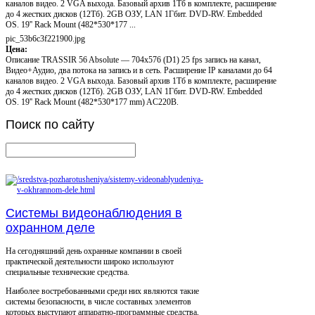
каналов видео. 2 VGA выхода. Базовый архив 1Тб в комплекте, расширение
до 4 жестких дисков (12Тб). 2GB ОЗУ, LAN 1Гбит. DVD-RW. Embedded
OS. 19'' Rack Mount (482*530*177 ...
pic_53b6c3f221900.jpg
Цена:
Описание
TRASSIR 56 Absolute — 704x576 (D1) 25 fps запись на канал,
Видео+Аудио, два потока на запись и в сеть. Расширение IP каналами до 64
каналов видео. 2 VGA выхода. Базовый архив 1Тб в комплекте, расширение
до 4 жестких дисков (12Тб). 2GB ОЗУ, LAN 1Гбит. DVD-RW. Embedded
OS. 19'' Rack Mount (482*530*177 mm) AC220B.
Поиск
по сайту
Системы видеонаблюдения в
охранном деле
На сегодняшний день охранные компании в своей
практической деятельности широко используют
специальные технические средства.
Наиболее востребованными среди них являются такие
системы безопасности, в числе составных элементов
которых выступают аппаратно-программные средства,