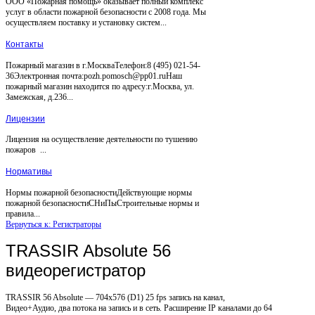
ООО «Пожарная помощь» оказывает полный комплекс
услуг в области пожарной безопасности с 2008 года. Мы
осуществляем поставку и установку систем...
Контакты
Пожарный магазин в г.МоскваТелефон:8 (495) 021-54-
36Электронная почта:pozh.pomosch@pp01.ruНаш
пожарный магазин находится по адресу:г.Москва, ул.
Замежская, д.236...
Лицензии
Лицензия на осуществление деятельности по тушению
пожаров ...
Нормативы
Нормы пожарной безопасностиДействующие нормы
пожарной безопасностиСНиПыСтроительные нормы и
правила...
Вернуться к: Регистраторы
TRASSIR Absolute 56
видеорегистратор
TRASSIR 56 Absolute — 704x576 (D1) 25 fps запись на канал,
Видео+Аудио, два потока на запись и в сеть. Расширение IP каналами до 64