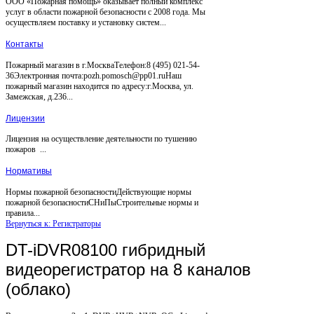
ООО «Пожарная помощь» оказывает полный комплекс
услуг в области пожарной безопасности с 2008 года. Мы
осуществляем поставку и установку систем...
Контакты
Пожарный магазин в г.МоскваТелефон:8 (495) 021-54-
36Электронная почта:pozh.pomosch@pp01.ruНаш
пожарный магазин находится по адресу:г.Москва, ул.
Замежская, д.236...
Лицензии
Лицензия на осуществление деятельности по тушению
пожаров ...
Нормативы
Нормы пожарной безопасностиДействующие нормы
пожарной безопасностиСНиПыСтроительные нормы и
правила...
Вернуться к: Регистраторы
DT-iDVR08100 гибридный
видеорегистратор на 8 каналов
(облако)