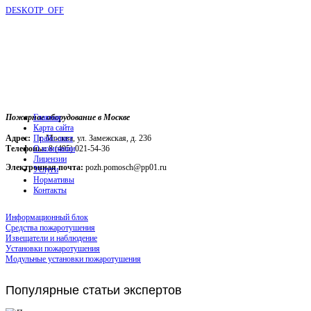
DESKOTP_OFF
Пожарное оборудование в Москве
Главная
Карта сайта
Адрес:
г. Москва, ул. Замежская, д. 236
Прайс-лист
Телефоны:
О компании
8 (495) 021-54-36
Лицензии
Электронная почта:
pozh.pomosch@pp01.ru
Услуги
Нормативы
Контакты
Информационный блок
Средства пожаротушения
Извещатели и наблюдение
Установки пожаротушения
Модульные установки пожаротушения
Популярные
статьи экспертов