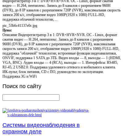
Видеорегистратор 3 в 1: DVR+HVR+NVR. ОС - Linux, формат сжатия
видео — H.264, пентаплекс. Запись до 8 каналов с разрешением 960H
(DVR), до 8 IP каналов с разрешением 720P (NVR), максимальная скорость
записи 200 к/c, отображение видео 1080P(1920 x 1080) FULL-HD,
поддержка облачной технологии, ...
pic_53b6c41137e0c.jpg
Цена:
Описание
Видеорегистратор 3 в 1: DVR+HVR+NVR. ОС - Linux, формат
сжатия видео — H.264, пентаплекс. Запись до 8 каналов с разрешением
960H (DVR), до 8 IP каналов с разрешением 720P (NVR), максимальная
скорость записи 200 к/c, отображение видео 1080P(1920 x 1080) FULL-HD,
поддержка "облачной" технологии, встроенные функции видеоаналитики,
ONVIF, поддержка 1 SATA до 3ТБ. Видео входы — 8, выходы — 1 (HDMI,
VGA, BNC). Аудио входы — 4 (RCA), выходы — 1. Интерфейсы: RS485,
RJ-45, 2 USB2.0. Поддержка удаленного сетевого и мобильного клиента.
ИК-пульт, блок питания, CD с ПО, руководство по эксплуатации.
Поддержка 3G и WiFi
Поиск
по сайту
Системы видеонаблюдения в
охранном деле