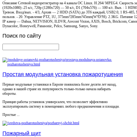
Описание
Сетевой видеорегистратор на 4 канала ОС Linux. H.264/ MPEG4. Скорость з
(1920x1080) -25 к/с, 720p (1280x720) — 50 к/с, D1 (704x576) — 100 к/с. Вых. : 1 HD
Тревож. Вход/вых. - 4/3, Архив — 2 HDD (SATA) до 3Тб каждый, USB2.0, 1 RS-485, 
пользов. - 20. Управление PTZ, 1U, 375mm?285mm?45mm(W?D?H). 2.3KG. Питание 
IP камер — Dahua, NETVISION, ILDVR, Arecont Vision, AXIS, Bosch, Brickcom, Canon
Dynacolor, Honeywell, Panasonic, Pelco, Samsung, Sanyo, Sony.
Поиск
по сайту
Простая модульная установка пожаротушения
Первые модульные установки в Европе появились более десяти лет назад,
однако в нашей стране их популярность только-только начала набирать
обороты.
Принцип работы установок универсален, что позволяет эффективно
эксплуатировать систему в помещениях любого предназначения и площади.
Простые ...
Пожарный щит