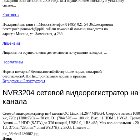
пожарной безопасности с 2008 года. Мы осуществляем поставку и установку
систем...
Контакты
Пожарный магазин в г.МоскваТелефон:8 (495) 021-54-36Электронная
почта:pozh.pomosch@pp01.ruНаш пожарный магазин находится по
адресу:г.Москва, ул. Замежская, д.236...
Лицензии
Лицензия на осуществление деятельности по тушению пожаров ...
Нормативы
Нормы пожарной безопасностиДействующие нормы пожарной
безопасностиСНиПыСтроительные нормы и правила...
Вернуться к: Регистраторы
NVR3204 сетевой видеорегистратор на
канала
Сетевой видеорегистратор на 4 канала ОС Linux. H.264/ MPEG4. Скорость записи 1080
к/с, 720p (1280x720) — 50 к/с, D1 (704x576) — 100 к/с. Вых. : 1 HDMI, 1 VGA. Тревож
Архив — 2 HDD (SATA) до 3Тб каждый, USB2.0, 1 RS-485, Мах.кол-во пользов. - 20.
1U, 375mm?285mm?45mm(W?D?H). 2.3KG. Питание ...
pic_53b6c41486662.jpg
Цена: