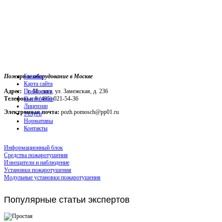
Пожарное оборудование в Москве
Главная
Карта сайта
Адрес:
г. Москва, ул. Замежская, д. 236
Прайс-лист
Телефоны:
О компании
8 (495) 021-54-36
Лицензии
Электронная почта:
pozh.pomosch@pp01.ru
Услуги
Нормативы
Контакты
Информационный блок
Средства пожаротушения
Извещатели и наблюдение
Установки пожаротушения
Модульные установки пожаротушения
Популярные
статьи экспертов