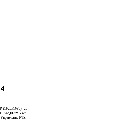
 4
P (1920x1080) -25
. Вход/вых. - 4/3,
 Управление PTZ,