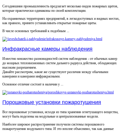
Сегодняшняя промышленность предлагает несколько видов пожарных щитов,
которые практически одинаковы по своей комплектации.
На охраняемых территориях предприятий, в легкодоступных и видных местах,
как правило, принято устанавливать открытые пожарные щиты.
В числе основных требований к подобным ...
Инфракрасные камеры наблюдения
Известно множество разновидностей систем наблюдения - от обычных камер
до мощных тепловизионных систем дальнего радиуса действия, обладающих
высоким разрешением.
Давайте рассмотрим, какие же существуют различия между обычными
камерами и камерами инфракрасными.
Основное отличие состоит в наличии у ...
Порошковые установки пожаротушения
Все порошковые установки, исходя из типа хранения огнетушащего вещества,
могут быть поделены на модульные и централизованные модели.
Наиболее широкое распространение получили системы порошкового
пожаротушения модульного типа. И это вполне объяснимо, так как данные