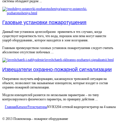
системы обладают рядом ...
Газовые установки пожаротушения
Данный тип установок целесообразно применять в тех случаях, когда
существует вероятность того, что вода, порошок или пена могут нанести
ущерб оборудовании., которое находится в зоне возгорания.
Главным преимуществом газовых установок пожаротушения следует считать
абсолютное отсутствие побочных ...
Извещатели охранно-пожарной сигнализации
Оперативно получить информацию, касающуюся тревожной ситуации на
объекте, позволяют так называемые извещатели, которые входят в состав
охранно-пожарной сигнализации.
Модели извещателей разнятся по нескольким параметрам – по типу
контролируемого физического параметра, по принципу действия ...
Главная
Каталог
Регистраторы
NVR3204 сетевой видеорегистратор на 4 канала
© 2013 Пожпомощь - пожарное оборудование