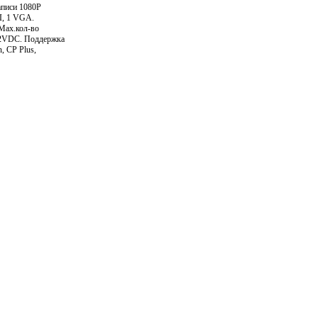
аписи 1080P
MI, 1 VGA.
Мах.кол-во
12VDC. Поддержка
, CP Plus,