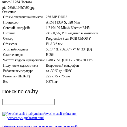
видео H.264 Частота ...
pic_53b6c194b7a95.jpg
Описание
Объем оперативной памяти
256 MB DDR3
Процессор
ARM 1136J-S, 528 Мгц
Сетевой интерфейс
1 ? 10/100 Mbit/s Ethernet RJ45
Питание
24В, 0,5А, POE-адаптер в комплекте
Сенсор
Progressive Scan RGB CMOS ?"
Объектив
F1.8 3,6 мм
Угол наблюдения
56.14° (H) 36.86° (V) 64.33° (D)
Сжатие видео
H.264
Частота кадров и разрешение
1280 x 720 (HDTV 720p) 30 FPS
Получение аудиосигнала
Встроенный микрофон
Рабочая температура
от -30°C до +50°С
Размеры (ШxВxГ)
225 x 75 x 75 мм
Вес
0,373 кг
Поиск
по сайту