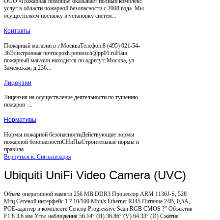
ООО «Пожарная помощь» оказывает полный комплекс
услуг в области пожарной безопасности с 2008 года. Мы
осуществляем поставку и установку систем...
Контакты
Пожарный магазин в г.МоскваТелефон:8 (495) 021-54-
36Электронная почта:pozh.pomosch@pp01.ruНаш
пожарный магазин находится по адресу:г.Москва, ул.
Замежская, д.236...
Лицензии
Лицензия на осуществление деятельности по тушению
пожаров ...
Нормативы
Нормы пожарной безопасностиДействующие нормы
пожарной безопасностиСНиПыСтроительные нормы и
правила...
Вернуться к: Сигнализация
Ubiquiti UniFi Video Camera (UVC)
Объем оперативной памяти 256 MB DDR3 Процессор ARM 1136J-S, 528
Мгц Сетевой интерфейс 1 ? 10/100 Mbit/s Ethernet RJ45 Питание 24В, 0,5А,
POE-адаптер в комплекте Сенсор Progressive Scan RGB CMOS ?" Объектив
F1.8 3,6 мм Угол наблюдения 56.14° (H) 36.86° (V) 64.33° (D) Сжатие