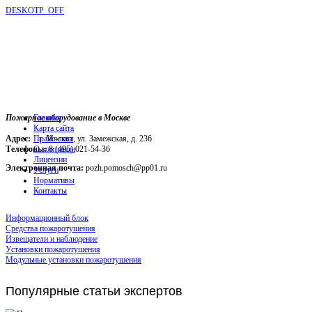
DESKOTP_OFF
Пожарное оборудование в Москве
Главная
Карта сайта
Адрес:
г. Москва, ул. Замежская, д. 236
Прайс-лист
Телефоны:
О компании
8 (495) 021-54-36
Лицензии
Электронная почта:
pozh.pomosch@pp01.ru
Услуги
Нормативы
Контакты
Информационный блок
Средства пожаротушения
Извещатели и наблюдение
Установки пожаротушения
Модульные установки пожаротушения
Популярные
статьи экспертов