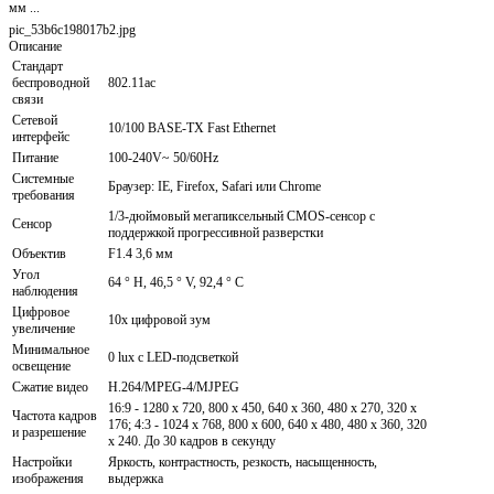
мм ...
pic_53b6c198017b2.jpg
Описание
Стандарт
беспроводной
802.11ac
связи
Сетевой
10/100 BASE-TX Fast Ethernet
интерфейс
Питание
100-240V~ 50/60Hz
Системные
Браузер: IE, Firefox, Safari или Chrome
требования
1/3-дюймовый мегапиксельный CMOS-сенсор с
Сенсор
поддержкой прогрессивной разверстки
Объектив
F1.4 3,6 мм
Угол
64 ° Н, 46,5 ° V, 92,4 ° С
наблюдения
Цифровое
10x цифровой зум
увеличение
Минимальное
0 lux с LED-подсветкой
освещение
Сжатие видео
H.264/MPEG-4/MJPEG
16:9 - 1280 х 720, 800 х 450, 640 х 360, 480 х 270, 320 х
Частота кадров
176; 4:3 - 1024 х 768, 800 х 600, 640 х 480, 480 х 360, 320
и разрешение
х 240. До 30 кадров в секунду
Настройки
Яркость, контрастность, резкость, насыщенность,
изображения
выдержка