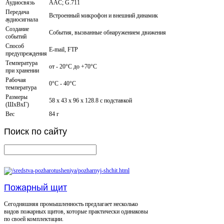
Аудиосвязь
AAC; G.711
Передача
Встроенный микрофон и внешний динамик
аудиосигнала
Создание
События, вызванные обнаружением движения
событий
Способ
E-mail, FTP
предупреждения
Температура
от - 20°C до +70°C
при хранении
Рабочая
0°С - 40°С
температура
Размеры
58 х 43 х 96 x 128.8 с подставкой
(ШxВxГ)
Вес
84 г
Поиск
по сайту
Пожарный щит
Сегодняшняя промышленность предлагает несколько
видов пожарных щитов, которые практически одинаковы
по своей комплектации.