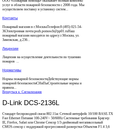
ООО «Пожарная помощь» оказывает полный комплекс
услуг в области пожарной безопасности с 2008 года. Мы
осуществляем поставку и установку систем...
Контакты
Пожарный магазин в г.МоскваТелефон:8 (495) 021-54-
36Электронная почта:pozh.pomosch@pp01.ruНаш
пожарный магазин находится по адресу:г.Москва, ул.
Замежская, д.236...
Лицензии
Лицензия на осуществление деятельности по тушению
пожаров ...
Нормативы
Нормы пожарной безопасностиДействующие нормы
пожарной безопасностиСНиПыСтроительные нормы и
правила...
Вернуться к: Сигнализация
D-Link DCS-2136L
Стандарт беспроводной связи 802.11ac Сетевой интерфейс 10/100 BASE-TX
Fast Ethernet Питание 100-240V~ 50/60Hz Системные требования Браузер:
IE, Firefox, Safari или Chrome Сенсор 1/3-дюймовый мегапиксельный
CMOS-сенсор с поддержкой прогрессивной разверстки Объектив F1.4 3,6