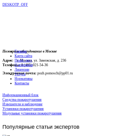
DESKOTP_OFF
Пожарное оборудование в Москве
Главная
Карта сайта
Адрес:
г. Москва, ул. Замежская, д. 236
Прайс-лист
Телефоны:
О компании
8 (495) 021-54-36
Лицензии
Электронная почта:
pozh.pomosch@pp01.ru
Услуги
Нормативы
Контакты
Информационный блок
Средства пожаротушения
Извещатели и наблюдение
Установки пожаротушения
Модульные установки пожаротушения
Популярные
статьи экспертов