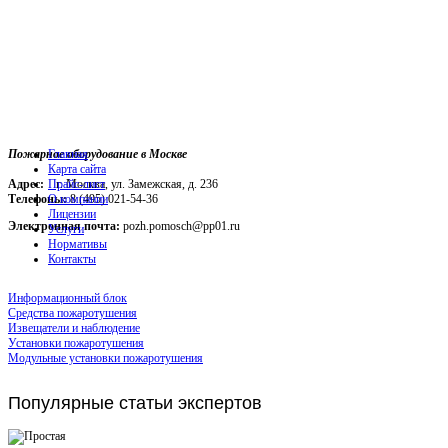
Пожарное оборудование в Москве
Главная
Карта сайта
Адрес:
г. Москва, ул. Замежская, д. 236
Прайс-лист
Телефоны:
О компании
8 (495) 021-54-36
Лицензии
Электронная почта:
pozh.pomosch@pp01.ru
Услуги
Нормативы
Контакты
Информационный блок
Средства пожаротушения
Извещатели и наблюдение
Установки пожаротушения
Модульные установки пожаротушения
Популярные
статьи экспертов