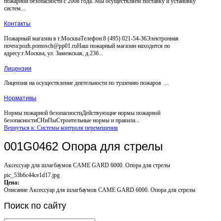
пожарной безопасности с 2008 года. Мы осуществляем поставку и установку
систем...
Контакты
Пожарный магазин в г.МоскваТелефон:8 (495) 021-54-36Электронная
почта:pozh.pomosch@pp01.ruНаш пожарный магазин находится по
адресу:г.Москва, ул. Замежская, д.236...
Лицензии
Лицензия на осуществление деятельности по тушению пожаров ...
Нормативы
Нормы пожарной безопасностиДействующие нормы пожарной
безопасностиСНиПыСтроительные нормы и правила...
Вернуться к: Системы контроля перемещения
001G0462 Опора для стрелы
Аксессуар для шлагбаумов CAME GARD 6000. Опора для стрелы
pic_53b6c44ce1d17.jpg
Цена:
Описание
Аксессуар для шлагбаумов CAME GARD 6000. Опора для стрелы
Поиск
по сайту