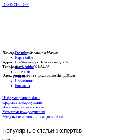
DESKOTP_OFF
Пожарное оборудование в Москве
Главная
Карта сайта
Адрес:
г. Москва, ул. Замежская, д. 236
Прайс-лист
Телефоны:
О компании
8 (495) 021-54-36
Лицензии
Электронная почта:
pozh.pomosch@pp01.ru
Услуги
Нормативы
Контакты
Информационный блок
Средства пожаротушения
Извещатели и наблюдение
Установки пожаротушения
Модульные установки пожаротушения
Популярные
статьи экспертов