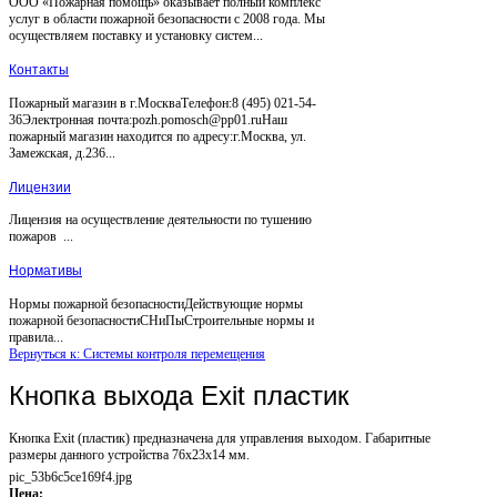
ООО «Пожарная помощь» оказывает полный комплекс
услуг в области пожарной безопасности с 2008 года. Мы
осуществляем поставку и установку систем...
Контакты
Пожарный магазин в г.МоскваТелефон:8 (495) 021-54-
36Электронная почта:pozh.pomosch@pp01.ruНаш
пожарный магазин находится по адресу:г.Москва, ул.
Замежская, д.236...
Лицензии
Лицензия на осуществление деятельности по тушению
пожаров ...
Нормативы
Нормы пожарной безопасностиДействующие нормы
пожарной безопасностиСНиПыСтроительные нормы и
правила...
Вернуться к: Системы контроля перемещения
Кнопка выхода Exit пластик
Кнопка Exit (пластик) предназначена для управления выходом. Габаритные
размеры данного устройства 76х23х14 мм.
pic_53b6c5ce169f4.jpg
Цена: