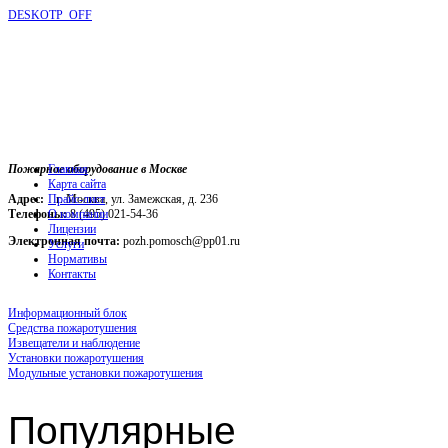
DESKOTP_OFF
Пожарное оборудование в Москве
Главная
Карта сайта
Адрес:
г. Москва, ул. Замежская, д. 236
Прайс-лист
Телефоны:
О компании
8 (495) 021-54-36
Лицензии
Электронная почта:
pozh.pomosch@pp01.ru
Услуги
Нормативы
Контакты
Информационный блок
Средства пожаротушения
Извещатели и наблюдение
Установки пожаротушения
Модульные установки пожаротушения
Популярные