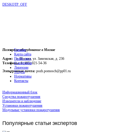
DESKOTP_OFF
Пожарное оборудование в Москве
Главная
Карта сайта
Адрес:
г. Москва, ул. Замежская, д. 236
Прайс-лист
Телефоны:
О компании
8 (495) 021-54-36
Лицензии
Электронная почта:
pozh.pomosch@pp01.ru
Услуги
Нормативы
Контакты
Информационный блок
Средства пожаротушения
Извещатели и наблюдение
Установки пожаротушения
Модульные установки пожаротушения
Популярные
статьи экспертов