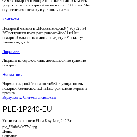
ООО «Пожарная помощь» оказывает полный комплекс
услуг в области пожарной безопасности с 2008 года. Мы
осуществляем поставку и установку систем...
Контакты
Пожарный магазин в г.МоскваТелефон:8 (495) 021-54-
36Электронная почта:pozh.pomosch@pp01.ruНаш
пожарный магазин находится по адресу:г.Москва, ул.
Замежская, д.236...
Лицензии
Лицензия на осуществление деятельности по тушению
пожаров ...
Нормативы
Нормы пожарной безопасностиДействующие нормы
пожарной безопасностиСНиПыСтроительные нормы и
правила...
Вернуться к: Системы оповещения
PLE-1P240-EU
Усилитель мощности Plena Easy Line, 240 Вт
pic_53b6c6a9c77b0.jpg
Цена:
Описание