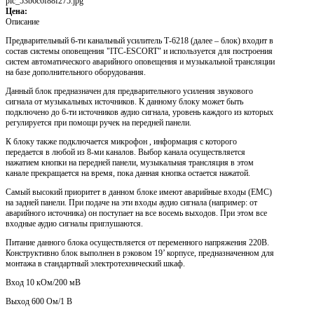
pic_53b6c6f88f275.jpg
Цена:
Описание
Предварительный 6-ти канальный усилитель Т-6218 (далее – блок) входит в
состав системы оповещения "ITC-ESCORT" и используется для построения
систем автоматического аварийного оповещения и музыкальной трансляции
на базе дополнительного оборудования.
Данный блок предназначен для предварительного усиления звукового
сигнала от музыкальных источников. К данному блоку может быть
подключено до 6-ти источников аудио сигнала, уровень каждого из которых
регулируется при помощи ручек на передней панели.
К блоку также подключается микрофон , информация с которого
передается в любой из 8-ми каналов. Выбор канала осуществляется
нажатием кнопки на передней панели, музыкальная трансляция в этом
канале прекращается на время, пока данная кнопка остается нажатой.
Самый высокий приоритет в данном блоке имеют аварийные входы (EMC)
на задней панели. При подаче на эти входы аудио сигнала (например: от
аварийного источника) он поступает на все восемь выходов. При этом все
входные аудио сигналы приглушаются.
Питание данного блока осуществляется от переменного напряжения 220В.
Конструктивно блок выполнен в рэковом 19’ корпусе, предназначенном для
монтажа в стандартный электротехнический шкаф.
Вход 10 кОм/200 мВ
Выход 600 Ом/1 В