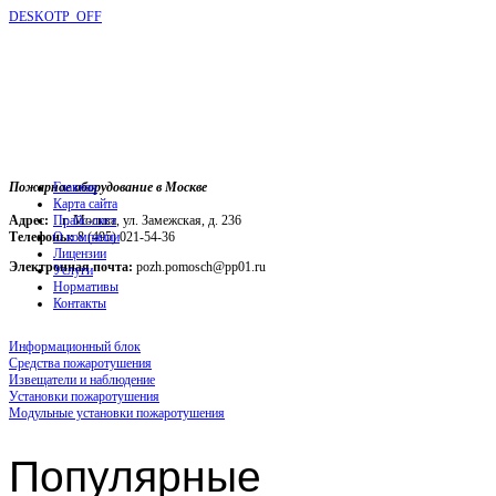
DESKOTP_OFF
Пожарное оборудование в Москве
Главная
Карта сайта
Адрес:
г. Москва, ул. Замежская, д. 236
Прайс-лист
Телефоны:
О компании
8 (495) 021-54-36
Лицензии
Электронная почта:
pozh.pomosch@pp01.ru
Услуги
Нормативы
Контакты
Информационный блок
Средства пожаротушения
Извещатели и наблюдение
Установки пожаротушения
Модульные установки пожаротушения
Популярные