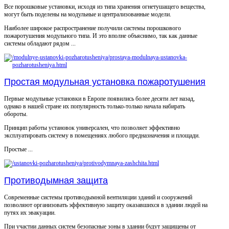
Все порошковые установки, исходя из типа хранения огнетушащего вещества,
могут быть поделены на модульные и централизованные модели.
Наиболее широкое распространение получили системы порошкового
пожаротушения модульного типа. И это вполне объяснимо, так как данные
системы обладают рядом ...
Простая модульная установка пожаротушения
Первые модульные установки в Европе появились более десяти лет назад,
однако в нашей стране их популярность только-только начала набирать
обороты.
Принцип работы установок универсален, что позволяет эффективно
эксплуатировать систему в помещениях любого предназначения и площади.
Простые ...
Противодымная защита
Современные системы противодымной вентиляции зданий и сооружений
позволяют организовать эффективную защиту оказавшихся в здании людей на
путях их эвакуации.
При участии данных систем безопасные зоны в здании будут защищены от