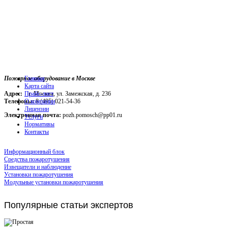
Пожарное оборудование в Москве
Главная
Карта сайта
Адрес:
г. Москва, ул. Замежская, д. 236
Прайс-лист
Телефоны:
О компании
8 (495) 021-54-36
Лицензии
Электронная почта:
pozh.pomosch@pp01.ru
Услуги
Нормативы
Контакты
Информационный блок
Средства пожаротушения
Извещатели и наблюдение
Установки пожаротушения
Модульные установки пожаротушения
Популярные
статьи экспертов