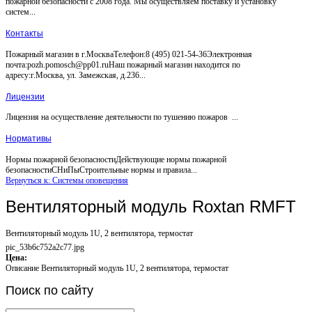
пожарной безопасности с 2008 года. Мы осуществляем поставку и установку
систем...
Контакты
Пожарный магазин в г.МоскваТелефон:8 (495) 021-54-36Электронная
почта:pozh.pomosch@pp01.ruНаш пожарный магазин находится по
адресу:г.Москва, ул. Замежская, д.236...
Лицензии
Лицензия на осуществление деятельности по тушению пожаров ...
Нормативы
Нормы пожарной безопасностиДействующие нормы пожарной
безопасностиСНиПыСтроительные нормы и правила...
Вернуться к: Системы оповещения
Вентиляторный модуль Roxtan RMFT
Вентиляторный модуль 1U, 2 вентилятора, термостат
pic_53b6c752a2c77.jpg
Цена:
Описание
Вентиляторный модуль 1U, 2 вентилятора, термостат
Поиск
по сайту