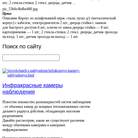
шт.; 2 стекла-стенки; 2 стекл. дверцы; датчик ...
pic_53b6c4bdbe480.jpg
Цена:
Описание
Корпус из шлифованной нерж. стали; пульт д/у (металлический
корпус) с кабелем; электродвигатель 2 шт.; дверца стойки с замком
для быстрого доступа-4 шт.; ключи от замка дверцы стойки — 8 шт;
картоприемник — 1 шт.; 2 стекла-стенки; 2 стекл. дверцы; датчик прохода
на вход- 1 шт.; датчик прохода на выход — 1 шт.
Поиск
по сайту
Инфракрасные камеры
наблюдения
Известно множество разновидностей систем наблюдения
- от обычных камер до мощных тепловизионных систем
дальнего радиуса действия, обладающих высоким
разрешением.
Давайте рассмотрим, какие же существуют различия
между обычными камерами и камерами
инфракрасными.