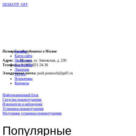
DESKOTP_OFF
Пожарное оборудование в Москве
Главная
Карта сайта
Адрес:
г. Москва, ул. Замежская, д. 236
Прайс-лист
Телефоны:
О компании
8 (495) 021-54-36
Лицензии
Электронная почта:
pozh.pomosch@pp01.ru
Услуги
Нормативы
Контакты
Информационный блок
Средства пожаротушения
Извещатели и наблюдение
Установки пожаротушения
Модульные установки пожаротушения
Популярные