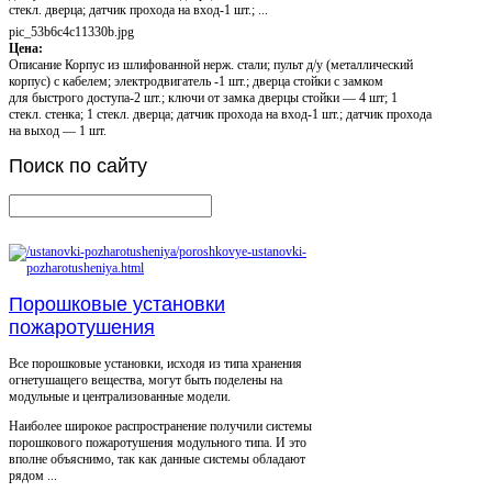
стекл. дверца; датчик прохода на вход-1 шт.; ...
pic_53b6c4c11330b.jpg
Цена:
Описание
Корпус из шлифованной нерж. стали; пульт д/у (металлический
корпус) с кабелем; электродвигатель -1 шт.; дверца стойки с замком
для быстрого доступа-2 шт.; ключи от замка дверцы стойки — 4 шт; 1
стекл. стенка; 1 стекл. дверца; датчик прохода на вход-1 шт.; датчик прохода
на выход — 1 шт.
Поиск
по сайту
Порошковые установки
пожаротушения
Все порошковые установки, исходя из типа хранения
огнетушащего вещества, могут быть поделены на
модульные и централизованные модели.
Наиболее широкое распространение получили системы
порошкового пожаротушения модульного типа. И это
вполне объяснимо, так как данные системы обладают
рядом ...