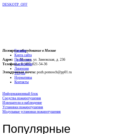
DESKOTP_OFF
Пожарное оборудование в Москве
Главная
Карта сайта
Адрес:
г. Москва, ул. Замежская, д. 236
Прайс-лист
Телефоны:
О компании
8 (495) 021-54-36
Лицензии
Электронная почта:
pozh.pomosch@pp01.ru
Услуги
Нормативы
Контакты
Информационный блок
Средства пожаротушения
Извещатели и наблюдение
Установки пожаротушения
Модульные установки пожаротушения
Популярные