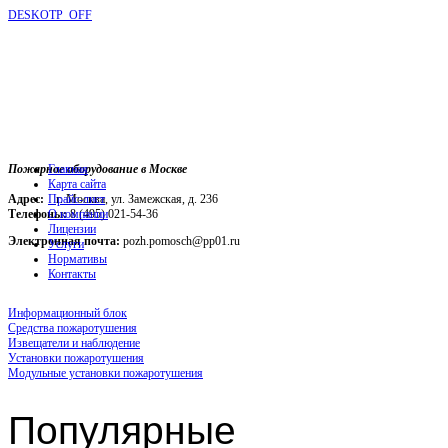
DESKOTP_OFF
Пожарное оборудование в Москве
Главная
Карта сайта
Адрес:
г. Москва, ул. Замежская, д. 236
Прайс-лист
Телефоны:
О компании
8 (495) 021-54-36
Лицензии
Электронная почта:
pozh.pomosch@pp01.ru
Услуги
Нормативы
Контакты
Информационный блок
Средства пожаротушения
Извещатели и наблюдение
Установки пожаротушения
Модульные установки пожаротушения
Популярные