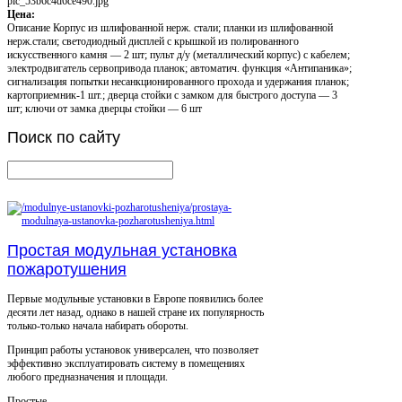
pic_53b6c4d6ce490.jpg
Цена:
Описание
Корпус из шлифованной нерж. стали; планки из шлифованной
нерж.стали; светодиодный дисплей с крышкой из полированного
искусственного камня — 2 шт; пульт д/у (металлический корпус) с кабелем;
электродвигатель сервопривода планок; автоматич. функция «Антипаника»;
сигнализация попытки несанкционированного прохода и удержания планок;
картоприемник-1 шт.; дверца стойки с замком для быстрого доступа — 3
шт; ключи от замка дверцы стойки — 6 шт
Поиск
по сайту
Простая модульная установка
пожаротушения
Первые модульные установки в Европе появились более
десяти лет назад, однако в нашей стране их популярность
только-только начала набирать обороты.
Принцип работы установок универсален, что позволяет
эффективно эксплуатировать систему в помещениях
любого предназначения и площади.
Простые ...