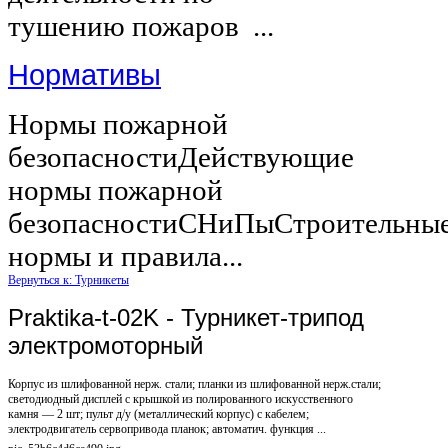
тушению пожаров ...
Нормативы
Нормы пожарной
безопасностиДействующие
нормы пожарной
безопасностиСНиПыСтроительны
нормы и правила...
Вернуться к: Турникеты
Praktika-t-02K - Турникет-трипод
электромоторный
Корпус из шлифованной нерж. стали; планки из шлифованной нерж.стали;
светодиодный дисплей с крышкой из полированного искусственного
камня — 2 шт; пульт д/у (металлический корпус) с кабелем;
электродвигатель сервопривода планок; автоматич. функция ...